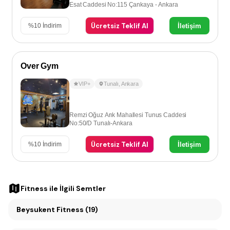
Esat Caddesi No:115 Çankaya - Ankara
Ücretsiz Teklif Al
İletişim
%
10
İndirim
Over Gym
VIP+
Tunalı
,
Ankara
Remzi Oğuz Arık Mahallesi Tunus Caddesi
No:50/D Tunalı-Ankara
Ücretsiz Teklif Al
İletişim
%
10
İndirim
Fitness
ile İlgili Semtler
Beysukent Fitness (19)