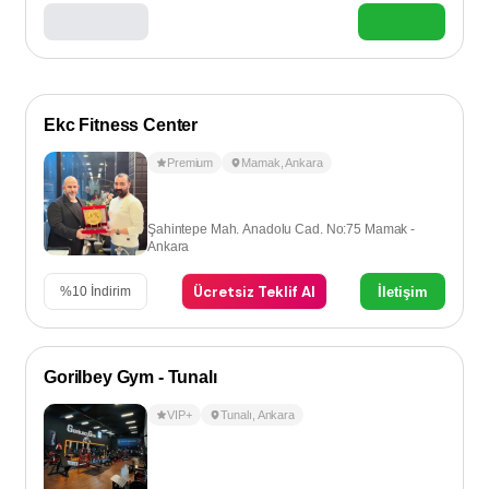
Ekc Fitness Center
Premium
Mamak
,
Ankara
Şahintepe Mah. Anadolu Cad. No:75 Mamak -
Ankara
Ücretsiz Teklif Al
İletişim
%
10
İndirim
Gorilbey Gym - Tunalı
VIP+
Tunalı
,
Ankara