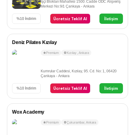
İşçi Blokları Mahallesi 1500. Cadde ODC Alışveriş
Merkezi No:9/1 Çankaya - Ankara
Ücretsiz Teklif Al
İletişim
%
10
İndirim
Deniz Pilates Kızılay
Premium
Kızılay
,
Ankara
Kumrular Caddesi, Kızılay, 95. Cd. No: 1, 06420
Çankaya - Ankara
Ücretsiz Teklif Al
İletişim
%
10
İndirim
Wox Academy
Premium
Çukurambar
,
Ankara