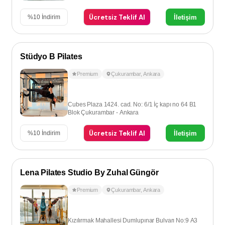
Ücretsiz Teklif Al
İletişim
%
10
İndirim
Stüdyo B Pilates
Premium
Çukurambar
,
Ankara
Cubes Plaza 1424. cad. No: 6/1 İç kapı no 64 B1
Blok Çukurambar - Ankara
Ücretsiz Teklif Al
İletişim
%
10
İndirim
Lena Pilates Studio By Zuhal Güngör
Premium
Çukurambar
,
Ankara
Kızılırmak Mahallesi Dumlupınar Bulvarı No:9 A3