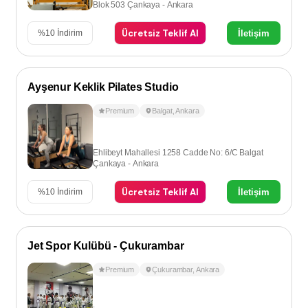
Blok 503 Çankaya - Ankara
Ücretsiz Teklif Al
İletişim
%
10
İndirim
Ayşenur Keklik Pilates Studio
Premium
Balgat
,
Ankara
Ehlibeyt Mahallesi 1258 Cadde No: 6/C Balgat
Çankaya - Ankara
Ücretsiz Teklif Al
İletişim
%
10
İndirim
Jet Spor Kulübü - Çukurambar
Premium
Çukurambar
,
Ankara