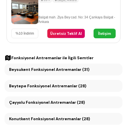
VIP+
Balgat
,
Ankara
Balgat mah. Ziya Bey cad. No: 34 Çankaya Balgat -
Ankara
Ücretsiz Teklif Al
İletişim
%
10
İndirim
Fonksiyonel Antremanlar
ile İlgili Semtler
Beysukent Fonksiyonel Antremanlar (31)
Beytepe Fonksiyonel Antremanlar (28)
Çayyolu Fonksiyonel Antremanlar (28)
Konutkent Fonksiyonel Antremanlar (28)