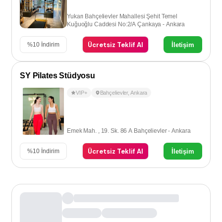
Yukarı Bahçelievler Mahallesi Şehit Temel
Kuğuoğlu Caddesi No:2/A Çankaya - Ankara
Ücretsiz Teklif Al
İletişim
%
10
İndirim
SY Pilates Stüdyosu
VIP+
Bahçelievler
,
Ankara
Emek Mah. , 19. Sk. 86 A Bahçelievler - Ankara
Ücretsiz Teklif Al
İletişim
%
10
İndirim