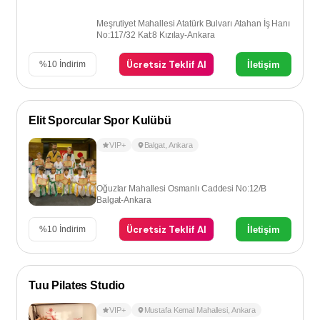
Meşrutiyet Mahallesi Atatürk Bulvarı Atahan İş Hanı
No:117/32 Kat:8 Kızılay-Ankara
Ücretsiz Teklif Al
İletişim
%
10
İndirim
Elit Sporcular Spor Kulübü
VIP+
Balgat
,
Ankara
Oğuzlar Mahallesi Osmanlı Caddesi No:12/B
Balgat-Ankara
Ücretsiz Teklif Al
İletişim
%
10
İndirim
Tuu Pilates Studio
VIP+
Mustafa Kemal Mahallesi
,
Ankara