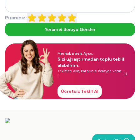
Puanınız:
Yorum & Soruyu Gönder
Merhaba ben, Aysu.
Sizi uğraştırmadan toplu teklif
alabilirim.
Teklifleri alın, kararınızı kolayca verin
!
Ücretsiz Teklif Al