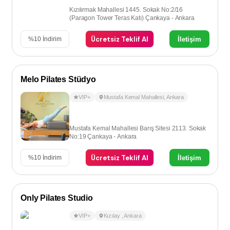
Kızılırmak Mahallesi 1445. Sokak No:2/16
(Paragon Tower Teras Katı) Çankaya - Ankara
Ücretsiz Teklif Al
İletişim
%
10
İndirim
Melo Pilates Stüdyo
VIP+
Mustafa Kemal Mahallesi
,
Ankara
Mustafa Kemal Mahallesi Barış Sitesi 2113. Sokak
No:19 Çankaya - Ankara
Ücretsiz Teklif Al
İletişim
%
10
İndirim
Only Pilates Studio
VIP+
Kızılay
,
Ankara