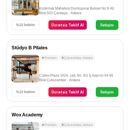
Kızılırmak Mahallesi Dumlupınar Bulvarı No:9 A3
Blok 503 Çankaya - Ankara
Ücretsiz Teklif Al
İletişim
%
10
İndirim
Stüdyo B Pilates
Premium
Çukurambar
,
Ankara
Cubes Plaza 1424. cad. No: 6/1 İç kapı no 64 B1
Blok Çukurambar - Ankara
Ücretsiz Teklif Al
İletişim
%
10
İndirim
Wox Academy
Premium
Çukurambar
,
Ankara