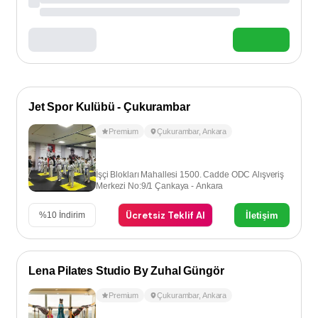
Jet Spor Kulübü - Çukurambar
Premium
Çukurambar
,
Ankara
İşçi Blokları Mahallesi 1500. Cadde ODC Alışveriş
Merkezi No:9/1 Çankaya - Ankara
Ücretsiz Teklif Al
İletişim
%
10
İndirim
Lena Pilates Studio By Zuhal Güngör
Premium
Çukurambar
,
Ankara