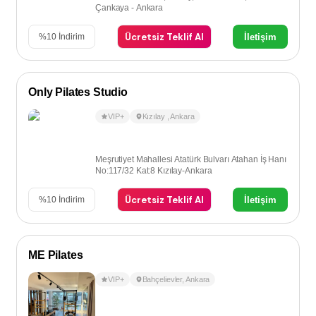
Çankaya - Ankara
Ücretsiz Teklif Al
İletişim
%
10
İndirim
Only Pilates Studio
VIP+
Kızılay
,
Ankara
Meşrutiyet Mahallesi Atatürk Bulvarı Atahan İş Hanı
No:117/32 Kat:8 Kızılay-Ankara
Ücretsiz Teklif Al
İletişim
%
10
İndirim
ME Pilates
VIP+
Bahçelievler
,
Ankara