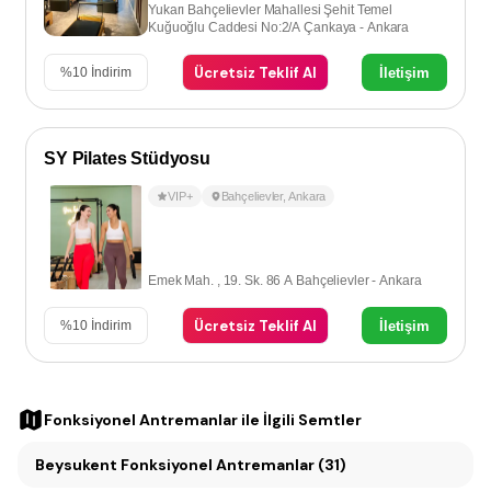
Yukarı Bahçelievler Mahallesi Şehit Temel
Kuğuoğlu Caddesi No:2/A Çankaya - Ankara
Ücretsiz Teklif Al
İletişim
%
10
İndirim
SY Pilates Stüdyosu
VIP+
Bahçelievler
,
Ankara
Emek Mah. , 19. Sk. 86 A Bahçelievler - Ankara
Ücretsiz Teklif Al
İletişim
%
10
İndirim
Fonksiyonel Antremanlar
ile İlgili Semtler
Beysukent Fonksiyonel Antremanlar (31)