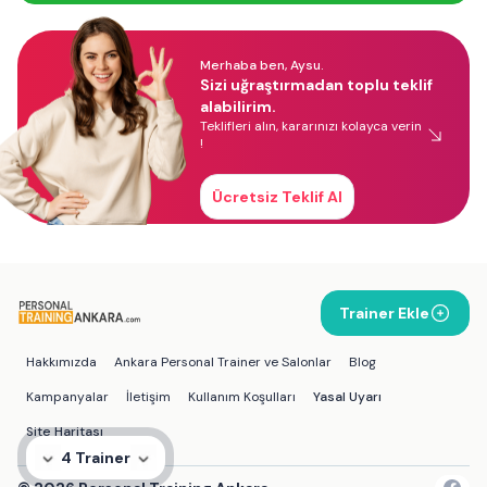
Merhaba ben, Aysu.
Sizi uğraştırmadan toplu teklif
alabilirim.
Teklifleri alın, kararınızı kolayca verin
!
Ücretsiz Teklif Al
Trainer Ekle
Hakkımızda
Ankara Personal Trainer ve Salonlar
Blog
Kampanyalar
İletişim
Kullanım Koşulları
Yasal Uyarı
Site Haritası
4 Trainer