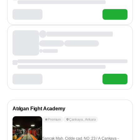
Atılgan Fight Academy
Premium
Çankaya
,
Ankara
Sancak Mah. Cidde cad. NO :23 / A Çankaya -