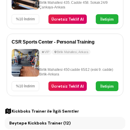
Birlik Mahallesi 435. Cadde 458. Sokak 24/9
Çankaya-Ankara
Ücretsiz Teklif Al
İletişim
%
10
İndirim
CSR Sports Center - Personal Training
VIP
Birlik Mahallesi
,
Ankara
Birlik Mahallesi 450 cadde 65/12 (eski 9. cadde)
Birlik-Ankara
Ücretsiz Teklif Al
İletişim
%
10
İndirim
Kickboks Trainer
ile İlgili Semtler
Beytepe Kickboks Trainer (12)