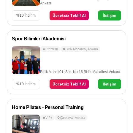
Ankara
Ücretsiz Teklif Al
İletişim
%
10
İndirim
Spor Bilimleri Akademisi
Premium
Birlik Mahallesi
,
Ankara
Birlik Mah. 401. Sok. No:16 Birlik Mahallesi-Ankara
Ücretsiz Teklif Al
İletişim
%
10
İndirim
Home Pilates - Personal Training
VIP+
Çankaya
,
Ankara