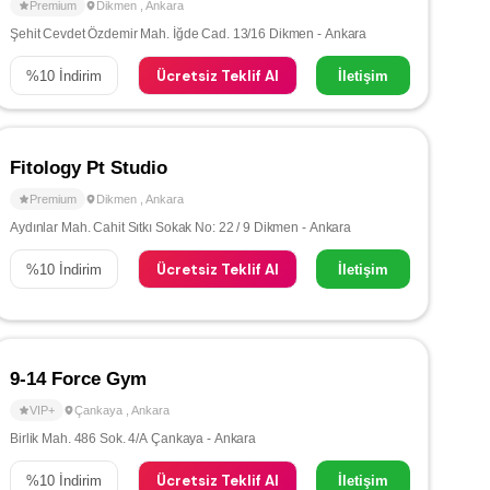
Premium
Dikmen
,
Ankara
Şehit Cevdet Özdemir Mah. İğde Cad. 13/16 Dikmen - Ankara
Ücretsiz Teklif Al
%
10
İndirim
İletişim
Fitology Pt Studio
Premium
Dikmen
,
Ankara
Aydınlar Mah. Cahit Sıtkı Sokak No: 22 / 9 Dikmen - Ankara
Ücretsiz Teklif Al
%
10
İndirim
İletişim
9-14 Force Gym
VIP+
Çankaya
,
Ankara
Birlik Mah. 486 Sok. 4/A Çankaya - Ankara
Ücretsiz Teklif Al
%
10
İndirim
İletişim