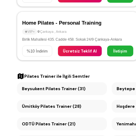
Home Pilates - Personal Training
VIP+
Çankaya
,
Ankara
Birlik Mahallesi 435. Cadde 458. Sokak 24/9 Çankaya-Ankara
Ücretsiz Teklif Al
%
10
İndirim
İletişim
Pilates Trainer
ile İlgili Semtler
Beysukent Pilates Trainer (31)
Beytepe P
Ümitköy Pilates Trainer (28)
Hoşdere P
ODTÜ Pilates Trainer (21)
Yenimahal