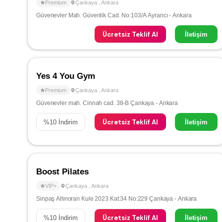
Premium
Çankaya
,
Ankara
Güvenevler Mah. Güvenlik Cad. No:103/A Ayrancı - Ankara
Ücretsiz Teklif Al
İletişim
Yes 4 You Gym
Premium
Çankaya
,
Ankara
Güvenevler mah. Cinnah cad. 38-B Çankaya - Ankara
Ücretsiz Teklif Al
%
10
İndirim
İletişim
Boost Pilates
VIP+
Çankaya
,
Ankara
Sinpaş Altınoran Kule 2023 Kat:34 No:229 Çankaya - Ankara
Ücretsiz Teklif Al
%
10
İndirim
İletişim