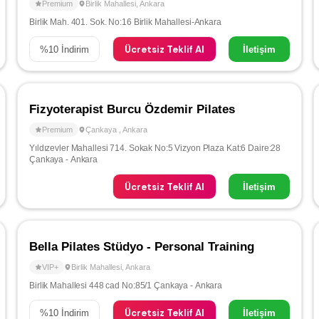
Premium
Birlik Mahallesi
,
Ankara
Birlik Mah. 401. Sok. No:16 Birlik Mahallesi-Ankara
Ücretsiz Teklif Al
%
10
İndirim
İletişim
Fizyoterapist Burcu Özdemir Pilates
Premium
Çankaya
,
Ankara
Yıldızevler Mahallesi 714. Sokak No:5 Vizyon Plaza Kat:6 Daire:28
Çankaya - Ankara
Ücretsiz Teklif Al
İletişim
Bella Pilates Stüdyo - Personal Training
VIP+
Birlik Mahallesi
,
Ankara
Birlik Mahallesi 448 cad No:85/1 Çankaya - Ankara
Ücretsiz Teklif Al
%
10
İndirim
İletişim