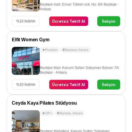
Beytepe mah. Enver Türkeri sok. No: 8/A Beytepe -
Ankara
Ücretsiz Teklif Al
İletişim
%
10
İndirim
Elfit Women Gym
Premium
Beytepe
,
Ankara
Beytepe Mah. Kanuni Sultan Süleyman Bulvarı 7/A
Beytepe - Ankara
Ücretsiz Teklif Al
İletişim
%
10
İndirim
Ceyda Kaya Pilates Stüdyosu
VIP+
Beytepe
,
Ankara
Beytepe Mahallesi, Kanuni Sultan Süleyman