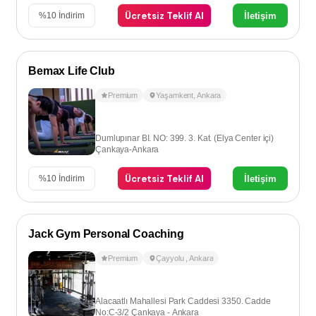
Ücretsiz Teklif Al
İletişim
%
10
İndirim
Bemax Life Club
Premium
Yaşamkent
,
Ankara
Dumlupınar BI. NO: 399. 3. Kat. (Elya Center içi)
Çankaya-Ankara
Ücretsiz Teklif Al
İletişim
%
10
İndirim
Jack Gym Personal Coaching
Premium
Çayyolu
,
Ankara
Alacaatlı Mahallesi Park Caddesi 3350. Cadde
No:C-3/2 Çankaya - Ankara