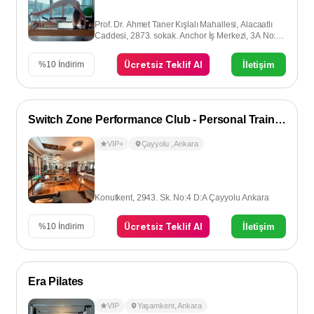
Prof. Dr. Ahmet Taner Kışlalı Mahallesi, Alacaatlı
Caddesi, 2873. sokak. Anchor İş Merkezi, 3A No:8,
Çayyolu-Ankara
Ücretsiz Teklif Al
İletişim
%
10
İndirim
Switch Zone Performance Club - Personal Training
VIP+
Çayyolu
,
Ankara
Konutkent, 2943. Sk. No:4 D:A Çayyolu Ankara
Ücretsiz Teklif Al
İletişim
%
10
İndirim
Era Pilates
VIP
Yaşamkent
,
Ankara