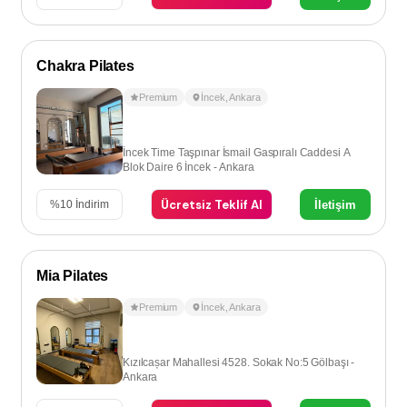
Chakra Pilates
Premium
İncek
,
Ankara
İncek Time Taşpınar İsmail Gaspıralı Caddesi A
Blok Daire 6 İncek - Ankara
Ücretsiz Teklif Al
İletişim
%
10
İndirim
Mia Pilates
Premium
İncek
,
Ankara
Kızılcașar Mahallesi 4528. Sokak No:5 Gölbaşı -
Ankara