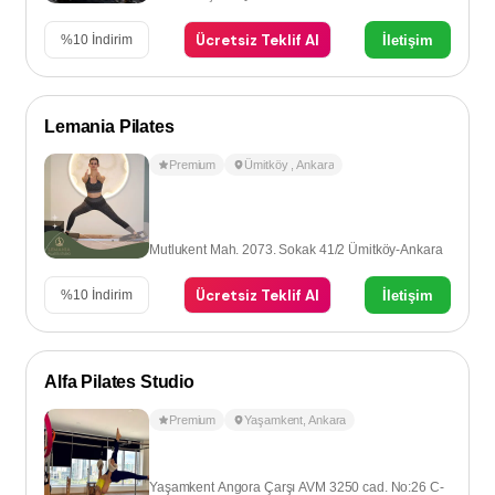
Ücretsiz Teklif Al
İletişim
%
10
İndirim
Lemania Pilates
Premium
Ümitköy
,
Ankara
Mutlukent Mah. 2073. Sokak 41/2 Ümitköy-Ankara
Ücretsiz Teklif Al
İletişim
%
10
İndirim
Alfa Pilates Studio
Premium
Yaşamkent
,
Ankara
Yaşamkent Angora Çarşı AVM 3250 cad. No:26 C-