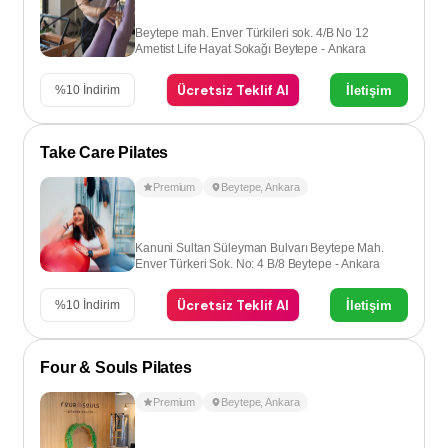
Beytepe mah. Enver Türkileri sok. 4/B No 12
Ametist Life Hayat Sokağı Beytepe - Ankara
Ücretsiz Teklif Al
İletişim
%
10
İndirim
Take Care Pilates
Premium
Beytepe
,
Ankara
Kanuni Sultan Süleyman Bulvarı Beytepe Mah.
Enver Türkeri Sok. No: 4 B/8 Beytepe - Ankara
Ücretsiz Teklif Al
İletişim
%
10
İndirim
Four & Souls Pilates
Premium
Beytepe
,
Ankara