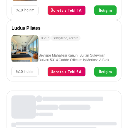
Ücretsiz Teklif Al
İletişim
%
10
İndirim
Ludus Pilates
VIP
Beytepe
,
Ankara
Beytepe Mahallesi Kanuni Sultan Süleyman
Bulvarı 5314 Cadde Officium İş Merkezi A Blok
Kat:4 No:52, 06800 Çayyolu – Ankara
Ücretsiz Teklif Al
İletişim
%
10
İndirim