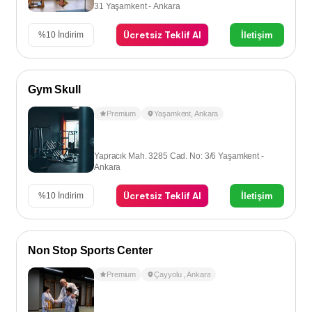
31 Yaşamkent - Ankara
Ücretsiz Teklif Al
İletişim
%
10
İndirim
Gym Skull
Premium
Yaşamkent
,
Ankara
Yapracık Mah. 3285 Cad. No: 3/6 Yaşamkent -
Ankara
Ücretsiz Teklif Al
İletişim
%
10
İndirim
Non Stop Sports Center
Premium
Çayyolu
,
Ankara