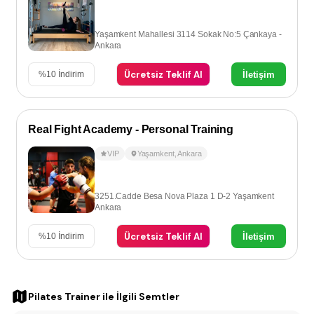
Yaşamkent Mahallesi 3114 Sokak No:5 Çankaya -
Ankara
Ücretsiz Teklif Al
İletişim
%
10
İndirim
Real Fight Academy - Personal Training
VIP
Yaşamkent
,
Ankara
3251.Cadde Besa Nova Plaza 1 D-2 Yaşamkent
Ankara
Ücretsiz Teklif Al
İletişim
%
10
İndirim
Pilates Trainer
ile İlgili Semtler