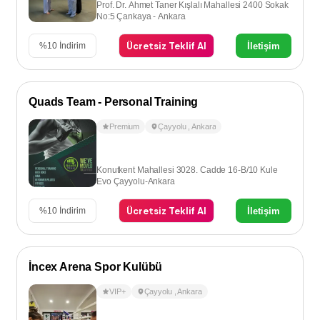
Prof. Dr. Ahmet Taner Kışlalı Mahallesi 2400 Sokak
No:5 Çankaya - Ankara
Ücretsiz Teklif Al
İletişim
%
10
İndirim
Quads Team - Personal Training
Premium
Çayyolu
,
Ankara
Konutkent Mahallesi 3028. Cadde 16-B/10 Kule
Evo Çayyolu-Ankara
Ücretsiz Teklif Al
İletişim
%
10
İndirim
İncex Arena Spor Kulübü
VIP+
Çayyolu
,
Ankara