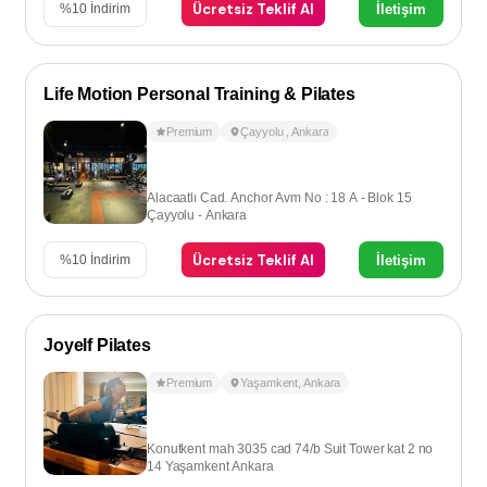
Ücretsiz Teklif Al
İletişim
%
10
İndirim
Life Motion Personal Training & Pilates
Premium
Çayyolu
,
Ankara
Alacaatlı Cad. Anchor Avm No : 18 A - Blok 15
Çayyolu - Ankara
Ücretsiz Teklif Al
İletişim
%
10
İndirim
Joyelf Pilates
Premium
Yaşamkent
,
Ankara
Konutkent mah 3035 cad 74/b Suit Tower kat 2 no
14 Yaşamkent Ankara