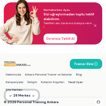
Merhaba ben, Aysu.
Sizi uğraştırmadan toplu teklif
alabilirim.
Teklifleri alın, kararınızı kolayca verin
!
Ücretsiz Teklif Al
Trainer Ekle
Hakkımızda
Ankara Personal Trainer ve Salonlar
Blog
Kampanyalar
İletişim
Kullanım Koşulları
Yasal Uyarı
Site Haritası
28 Merkez
©
2026
Personal Training Ankara