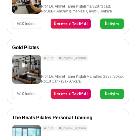
Prof. Dr. Ahmet Taner Kışlalı mah.2873 cad.
No:3BB4 Anchor iş merkezi Çayyolu Ankara
Ücretsiz Teklif Al
İletişim
%
10
İndirim
Gold Pilates
VIP+
Çayyolu
,
Ankara
Prof. Dr. Ahmet Taner Kışlalı Mahallesi 2837. Sokak
No:10 Çankaya - Ankara
Ücretsiz Teklif Al
İletişim
%
10
İndirim
The Beats Pilates Personal Training
VIP+
Çayyolu
,
Ankara