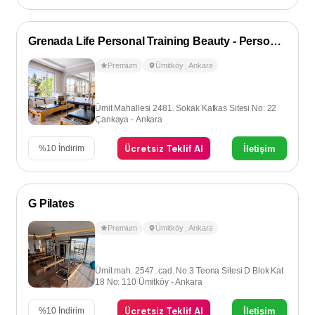
Grenada Life Personal Training Beauty - Personal Training
Premium
Ümitköy
,
Ankara
Ümit Mahallesi 2481. Sokak Kafkas Sitesi No: 22
Çankaya - Ankara
Ücretsiz Teklif Al
İletişim
%
10
İndirim
G Pilates
Premium
Ümitköy
,
Ankara
Ümit mah. 2547. cad. No:3 Teona Sitesi D Blok Kat
18 No: 110 Ümitköy - Ankara
Ücretsiz Teklif Al
İletişim
%
10
İndirim