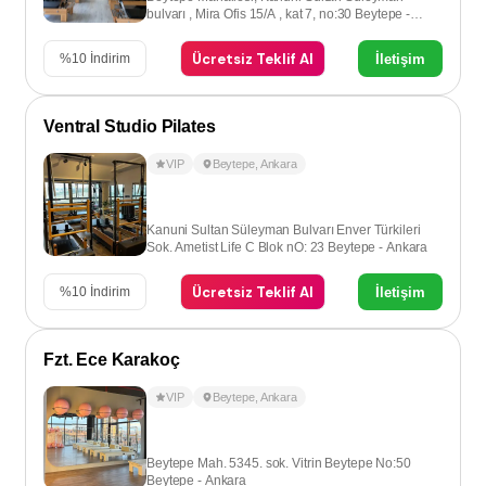
bulvarı , Mira Ofis 15/A , kat 7, no:30 Beytepe -
Ankara
Ücretsiz Teklif Al
İletişim
%
10
İndirim
Ventral Studio Pilates
VIP
Beytepe
,
Ankara
Kanuni Sultan Süleyman Bulvarı Enver Türkileri
Sok. Ametist Life C Blok nO: 23 Beytepe - Ankara
Ücretsiz Teklif Al
İletişim
%
10
İndirim
Fzt. Ece Karakoç
VIP
Beytepe
,
Ankara
Beytepe Mah. 5345. sok. Vitrin Beytepe No:50
Beytepe - Ankara