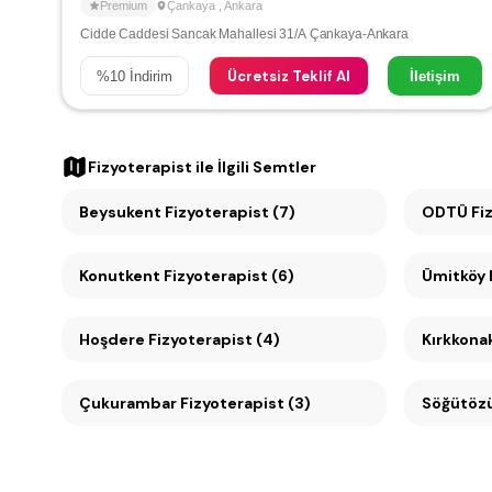
Premium
Çankaya
,
Ankara
Cidde Caddesi Sancak Mahallesi 31/A Çankaya-Ankara
Ücretsiz Teklif Al
%
10
İndirim
İletişim
Fizyoterapist
ile İlgili Semtler
Beysukent Fizyoterapist (7)
ODTÜ Fiz
Konutkent Fizyoterapist (6)
Hoşdere Fizyoterapist (4)
Kırkkonak
Çukurambar Fizyoterapist (3)