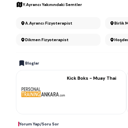
Y.Ayrancı Yakınındaki Semtler
A.Ayrancı Fizyoterapist
Birlik 
Dikmen Fizyoterapist
Hoşder
Bloglar
Kick Boks - Muay Thai
Yorum Yap/Soru Sor