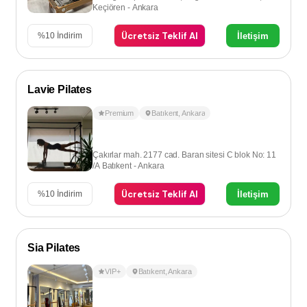
Keçiören - Ankara
Ücretsiz Teklif Al
İletişim
%
10
İndirim
Lavie Pilates
Premium
Batıkent
,
Ankara
Çakırlar mah. 2177 cad. Baran sitesi C blok No: 11
/A Batıkent - Ankara
Ücretsiz Teklif Al
İletişim
%
10
İndirim
Sia Pilates
VIP+
Batıkent
,
Ankara