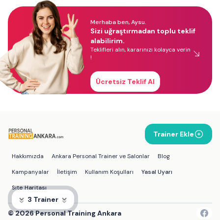
Merhaba ben, Aysu.
Sizi uğraştırmadan toplu teklif
alabilirim.
Teklifleri alın, kararınızı kolayca verin
!
Ücretsiz Teklif Al
Trainer Ekle
Hakkımızda
Ankara Personal Trainer ve Salonlar
Blog
Kampanyalar
İletişim
Kullanım Koşulları
Yasal Uyarı
Site Haritası
3 Trainer
©
2026
Personal Training Ankara