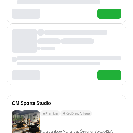
CM Sports Studio
Premium
Keçiören
,
Ankara
Karargahtepe Mahallesi, Özgürler Sokak 42/A,