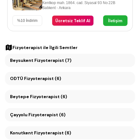
Kentkop mah. 1864. cad. Siyasal 93 No 22B
Batıkent - Ankara
Ücretsiz Teklif Al
İletişim
%
10
İndirim
Fizyoterapist
ile İlgili Semtler
Beysukent Fizyoterapist (7)
ODTÜ Fizyoterapist (6)
Beytepe Fizyoterapist (6)
Çayyolu Fizyoterapist (6)
Konutkent Fizyoterapist (6)