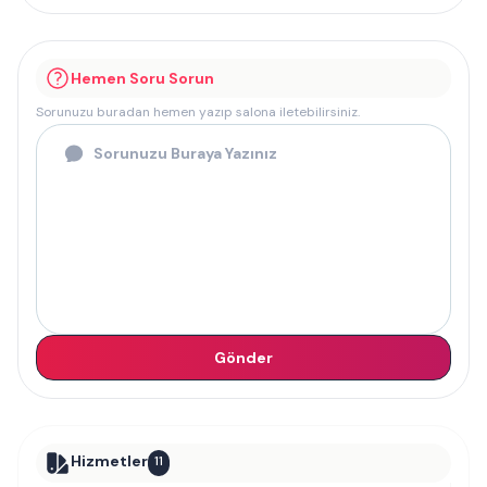
Hemen Soru Sorun
Sorunuzu buradan hemen yazıp salona iletebilirsiniz.
Gönder
Hizmetler
11