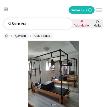
Salon Ekle
Salon Ara
Yakındakiler
Harita
Çayyolu
Gold Pilates
Whatsapp ile Mesaj Gönder
%
10
İndirimi Sor