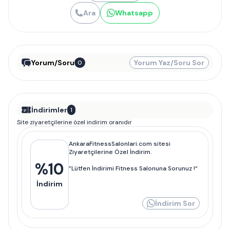
Ara
Whatsapp
Yorum/Soru
Yorum Yaz/Soru Sor
0
İndirimler
1
Site ziyaretçilerine özel indirim oranıdır
AnkaraFitnessSalonlari.com sitesi
Ziyaretçilerine Özel İndirim.
%
10
”Lütfen İndirimi Fitness Salonuna Sorunuz !“
İndirim
İndirim Sor