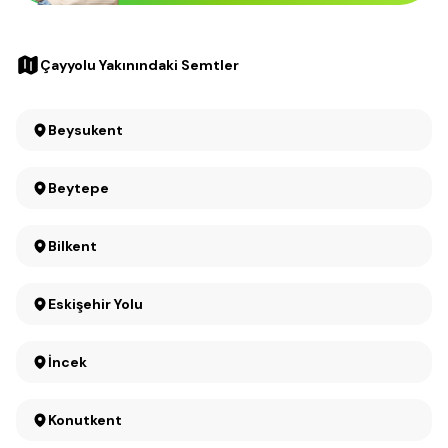
Çayyolu Yakınındaki Semtler
Beysukent
Beytepe
Bilkent
Eskişehir Yolu
İncek
Konutkent