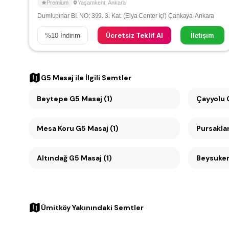
Premium
Yaşamkent
,
Ankara
Dumlupınar BI. NO: 399. 3. Kat. (Elya Center içi) Çankaya-Ankara
Ücretsiz Teklif Al
%
10
İndirim
İletişim
G5 Masaj
ile İlgili Semtler
Beytepe G5 Masaj (1)
Ç
Mesa Koru G5 Masaj (1)
Pursaklar
Altındağ G5 Masaj (1)
Ümitköy Yakınındaki Semtler