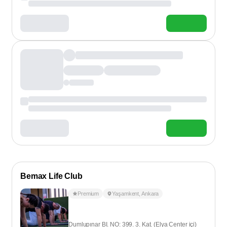
Bemax Life Club
Premium
Yaşamkent
,
Ankara
Dumlupınar BI. NO: 399. 3. Kat. (Elya Center içi)