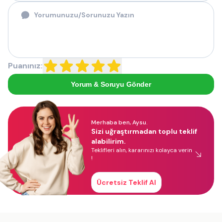
Puanınız:
Yorum & Soruyu Gönder
Merhaba ben, Aysu.
Sizi uğraştırmadan toplu teklif
alabilirim.
Teklifleri alın, kararınızı kolayca verin
!
Ücretsiz Teklif Al