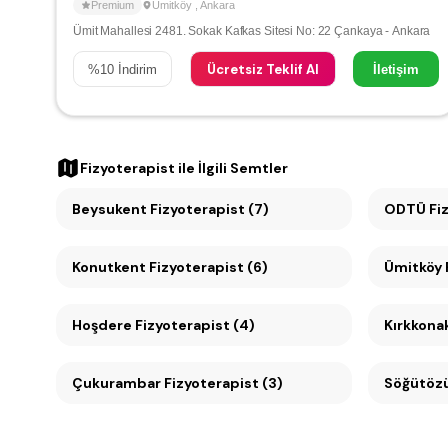
Premium
Ümitköy
,
Ankara
Ümit Mahallesi 2481. Sokak Kafkas Sitesi No: 22 Çankaya - Ankara
Ücretsiz Teklif Al
%
10
İndirim
İletişim
Fizyoterapist
ile İlgili Semtler
Beysukent Fizyoterapist (7)
ODTÜ Fiz
Konutkent Fizyoterapist (6)
Hoşdere Fizyoterapist (4)
Kırkkonak
Çukurambar Fizyoterapist (3)