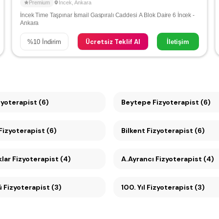
Premium
İncek
,
Ankara
İncek Time Taşpınar İsmail Gaspıralı Caddesi A Blok Daire 6 İncek -
Ankara
Ücretsiz Teklif Al
%
10
İndirim
İletişim
yoterapist (6)
Beytepe Fizyoterapist (6)
Ümitköy Fizyoterapist (6)
Bilkent Fizyoterapist (6)
lar Fizyoterapist (4)
A.Ayrancı Fizyoterapist (4)
Söğütözü Fizyoterapist (3)
100. Yıl Fizyoterapist (3)