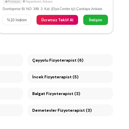
Premium
Yaşamkent
,
Ankara
Dumlupınar BI. NO: 399. 3. Kat. (Elya Center içi) Çankaya-Ankara
Ücretsiz Teklif Al
%
10
İndirim
İletişim
Çayyolu Fizyoterapist (6)
İncek Fizyoterapist (5)
Balgat Fizyoterapist (3)
Demetevler Fizyoterapist (3)