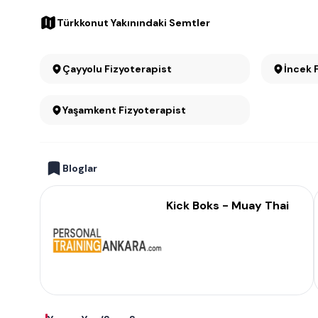
Türkkonut Yakınındaki Semtler
Çayyolu Fizyoterapist
İncek 
Yaşamkent Fizyoterapist
Bloglar
Kick Boks - Muay Thai