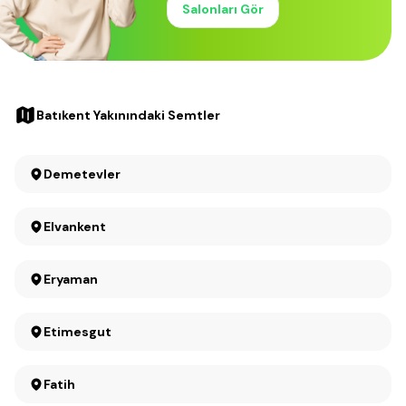
Salonları Gör
Batıkent Yakınındaki Semtler
Demetevler
Elvankent
Eryaman
Etimesgut
Fatih