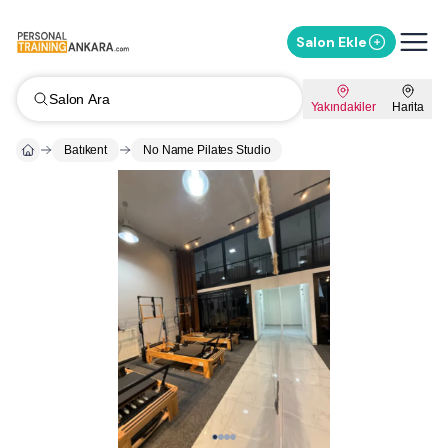
Salon Ekle
Salon Ara
Yakındakiler
Harita
Batıkent
No Name Pilates Studio
Whatsapp ile Mesaj Gönder
%
10
İndirimi Sor