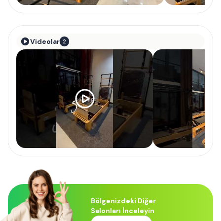
Videolar
2
Bölgenizdeki Diğer
Salonları İnceleyin