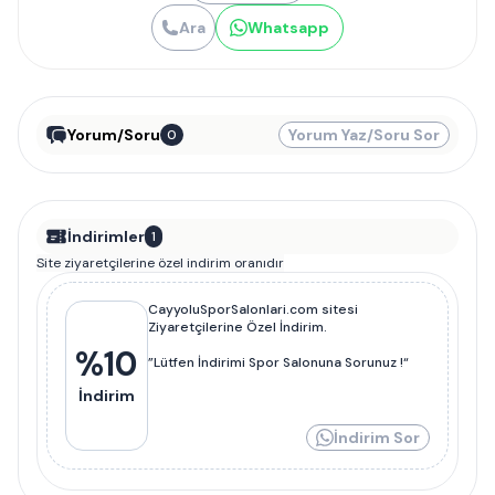
Ara
Whatsapp
Yorum/Soru
Yorum Yaz/Soru Sor
0
İndirimler
1
Site ziyaretçilerine özel indirim oranıdır
CayyoluSporSalonlari.com sitesi
Ziyaretçilerine Özel İndirim.
%
10
”Lütfen İndirimi Spor Salonuna Sorunuz !“
İndirim
İndirim Sor