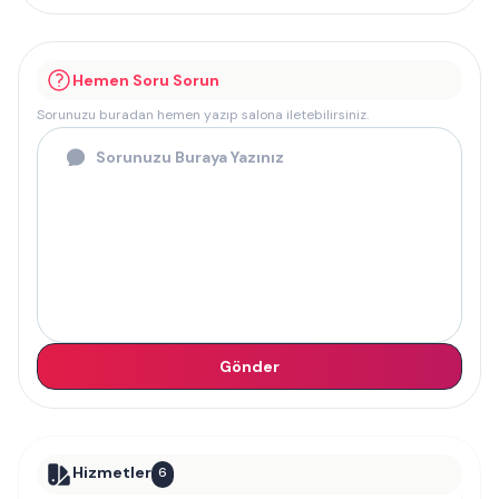
Hemen Soru Sorun
Sorunuzu buradan hemen yazıp salona iletebilirsiniz.
Gönder
Hizmetler
6