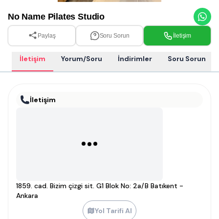
No Name Pilates Studio
Paylaş
Soru Sorun
İletişim
İletişim
Yorum/Soru
İndirimler
Soru Sorun
İletişim
1859. cad. Bizim çizgi sit. G1 Blok No: 2a/B Batıkent -
Ankara
Yol Tarifi Al