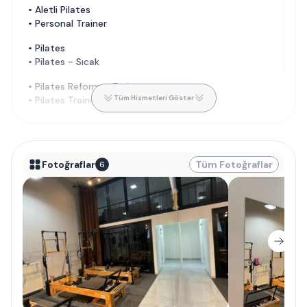
•
Aletli Pilates
•
Personal Trainer
•
Pilates
•
Pilates - Sıcak
•
Pilates Reformer Trainer
Tüm Hizmetleri Göster
•
Pilates Trainer
Fotoğraflar
Tüm Fotoğraflar
6