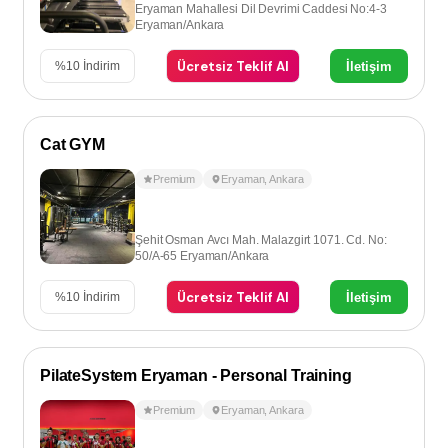
Eryaman Mahallesi Dil Devrimi Caddesi No:4-3
Eryaman/Ankara
Ücretsiz Teklif Al
İletişim
%
10
İndirim
Cat GYM
Premium
Eryaman
,
Ankara
Şehit Osman Avcı Mah. Malazgirt 1071. Cd. No:
50/A-65 Eryaman/Ankara
Ücretsiz Teklif Al
İletişim
%
10
İndirim
PilateSystem Eryaman - Personal Training
Premium
Eryaman
,
Ankara