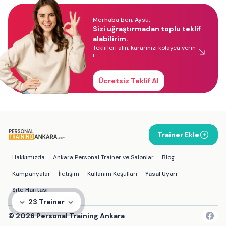
Merhaba ben, Aysu.
Sizi uğraştırmadan toplu teklif
alabilirim.
Teklifleri alın, kararınızı kolayca verin
!
Ücretsiz Teklif Al
Trainer Ekle
Hakkımızda
Ankara Personal Trainer ve Salonlar
Blog
Kampanyalar
İletişim
Kullanım Koşulları
Yasal Uyarı
Site Haritası
23 Trainer
©
2026
Personal Training Ankara