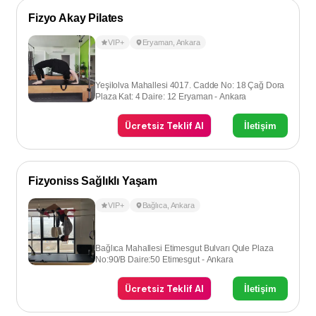
Fizyo Akay Pilates
VIP+
Eryaman
,
Ankara
Yeşilolva Mahallesi 4017. Cadde No: 18 Çağ Dora
Plaza Kat: 4 Daire: 12 Eryaman - Ankara
Ücretsiz Teklif Al
İletişim
Fizyoniss Sağlıklı Yaşam
VIP+
Bağlıca
,
Ankara
Bağlıca Mahallesi Etimesgut Bulvarı Qule Plaza
No:90/B Daire:50 Etimesgut - Ankara
Ücretsiz Teklif Al
İletişim