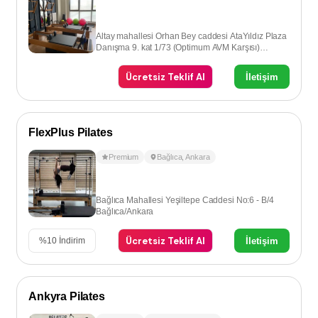
Altay mahallesi Orhan Bey caddesi AtaYıldız Plaza
Danışma 9. kat 1/73 (Optimum AVM Karşısı)
Eryaman - Ankara
Ücretsiz Teklif Al
İletişim
FlexPlus Pilates
Premium
Bağlıca
,
Ankara
Bağlıca Mahallesi Yeşiltepe Caddesi No:6 - B/4
Bağlıca/Ankara
Ücretsiz Teklif Al
İletişim
%
10
İndirim
Ankyra Pilates