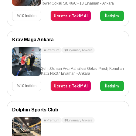
Tower Göksü Sit. 46/C - 18 Eryaman - Ankara
Ücretsiz Teklif Al
İletişim
%
10
İndirim
Krav Maga Ankara
Premium
Eryaman
,
Ankara
Şehit Osman Avcı Mahallesi Göksu Prestij Konutları
Kat:2 No:37 Eryaman - Ankara
Ücretsiz Teklif Al
İletişim
%
10
İndirim
Dolphin Sports Club
Premium
Eryaman
,
Ankara