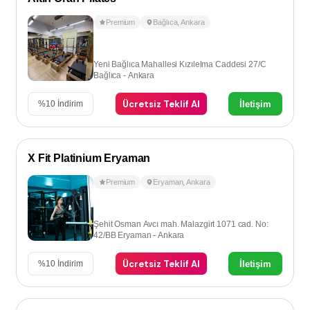
Premium
Bağlıca
,
Ankara
Yeni Bağlıca Mahallesi Kızılelma Caddesi 27/C
Bağlıca - Ankara
Ücretsiz Teklif Al
İletişim
%
10
İndirim
X Fit Platinium Eryaman
Premium
Eryaman
,
Ankara
Şehit Osman Avcı mah. Malazgirt 1071 cad. No:
42/BB Eryaman - Ankara
Ücretsiz Teklif Al
İletişim
%
10
İndirim