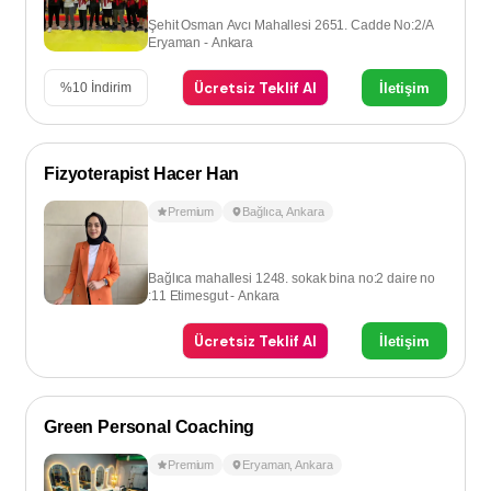
Şehit Osman Avcı Mahallesi 2651. Cadde No:2/A
Eryaman - Ankara
Ücretsiz Teklif Al
İletişim
%
10
İndirim
Fizyoterapist Hacer Han
Premium
Bağlıca
,
Ankara
Bağlıca mahallesi 1248. sokak bina no:2 daire no
:11 Etimesgut - Ankara
Ücretsiz Teklif Al
İletişim
Green Personal Coaching
Premium
Eryaman
,
Ankara