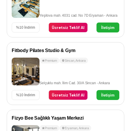
Yeşilova mah. 4031 cad. No 7D Eryaman - Ankara
Ücretsiz Teklif Al
İletişim
%
10
İndirim
Fitbody Pilates Studio & Gym
Premium
Sincan
,
Ankara
Selçuklu mah. İlim Cad. 30/A Sincan - Ankara
Ücretsiz Teklif Al
İletişim
%
10
İndirim
Fizyo Bee Sağlıklı Yaşam Merkezi
Premium
Eryaman
,
Ankara