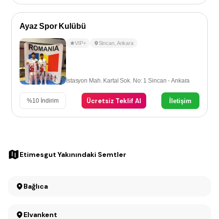
Ayaz Spor Kulübü
VIP+
Sincan
,
Ankara
İstasyon Mah. Kartal Sok. No: 1 Sincan - Ankara
Ücretsiz Teklif Al
İletişim
%
10
İndirim
Etimesgut Yakınındaki Semtler
Bağlıca
Elvankent