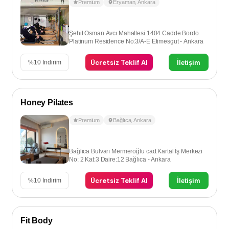
Premium
Eryaman
,
Ankara
Şehit Osman Avcı Mahallesi 1404 Cadde Bordo
Platinum Residence No:3/A-E Etimesgut - Ankara
Ücretsiz Teklif Al
İletişim
%
10
İndirim
Honey Pilates
Premium
Bağlıca
,
Ankara
Bağlıca Bulvarı Mermeroğlu cad.Kartal İş Merkezi
No: 2 Kat:3 Daire:12 Bağlıca - Ankara
Ücretsiz Teklif Al
İletişim
%
10
İndirim
Fit Body