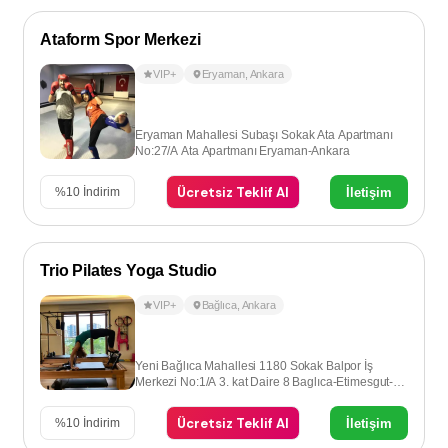
Ataform Spor Merkezi
VIP+
Eryaman
,
Ankara
Eryaman Mahallesi Subaşı Sokak Ata Apartmanı
No:27/A Ata Apartmanı Eryaman-Ankara
Ücretsiz Teklif Al
İletişim
%
10
İndirim
Trio Pilates Yoga Studio
VIP+
Bağlıca
,
Ankara
Yeni Bağlıca Mahallesi 1180 Sokak Balpor İş
Merkezi No:1/A 3. kat Daire 8 Baglıca-Etimesgut-
Ankara
Ücretsiz Teklif Al
İletişim
%
10
İndirim