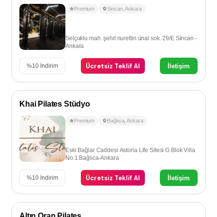
Premium
Sincan
,
Ankara
Selçuklu mah. şehit nurettin ünal sok. 29/E Sincan -
Ankara
Ücretsiz Teklif Al
İletişim
%
10
İndirim
Khai Pilates Stüdyo
Premium
Bağlıca
,
Ankara
Eski Bağlar Caddesi Astoria Life Sitesi G Blok Villa
No:1 Bağlıca-Ankara
Ücretsiz Teklif Al
İletişim
%
10
İndirim
Altın Oran Pilates