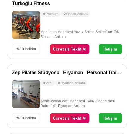
Türkoğlu Fitness
Premium
Sincan
,
Ankara
Menderes Mahallesi Yavuz Sultan Selim Cad. 7/N
Sincan - Ankara
Ücretsiz Teklif Al
İletişim
%
10
İndirim
Zep Pilates Stüdyosu - Eryaman - Personal Training
VIP+
Eryaman
,
Ankara
Şehit Osman Avcı Mahallesi 1404. Cadde No:6
Daire: 141 Eryaman-Ankara
Ücretsiz Teklif Al
İletişim
%
10
İndirim