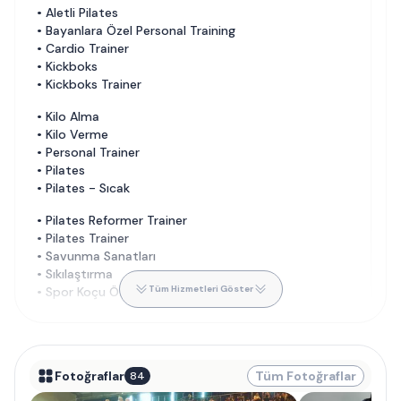
•
Aletli Pilates
•
Bayanlara Özel Personal Training
•
Cardio Trainer
•
Kickboks
•
Kickboks Trainer
•
Kilo Alma
•
Kilo Verme
•
Personal Trainer
•
Pilates
•
Pilates - Sıcak
•
Pilates Reformer Trainer
•
Pilates Trainer
•
Savunma Sanatları
•
Sıkılaştırma
Tüm Hizmetleri Göster
•
Spor Koçu Özel Ders
Fotoğraflar
Tüm Fotoğraflar
84