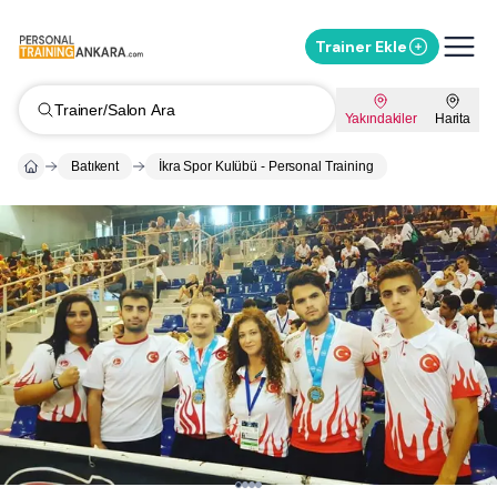
Trainer Ekle
Trainer/Salon Ara
Yakındakiler
Harita
Batıkent
İkra Spor Kulübü - Personal Training
Whatsapp ile Mesaj Gönder
%
10
İndirimi Sor