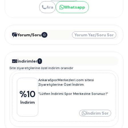
Ara
Whatsapp
Yorum/Soru
Yorum Yaz/Soru Sor
0
İndirimler
1
Site ziyaretçilerine özel indirim oranıdır
AnkaraSporMerkezleri.com sitesi
Ziyaretçilerine Özel İndirim.
%
10
”Lütfen İndirimi Spor Merkezine Sorunuz !“
İndirim
İndirim Sor