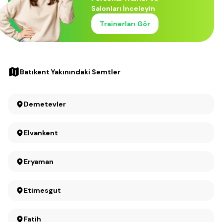
Salonları İnceleyin
Trainerları Gör
Batıkent Yakınındaki Semtler
Demetevler
Elvankent
Eryaman
Etimesgut
Fatih