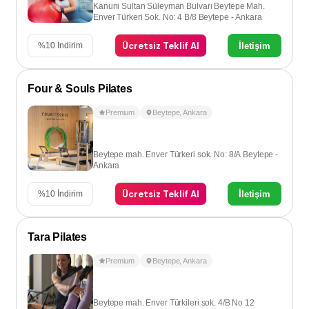
Kanuni Sultan Süleyman Bulvarı Beytepe Mah.
Enver Türkeri Sok. No: 4 B/8 Beytepe - Ankara
Ücretsiz Teklif Al
İletişim
%
10
İndirim
Four & Souls Pilates
Premium
Beytepe
,
Ankara
Beytepe mah. Enver Türkeri sok. No: 8/A Beytepe -
Ankara
Ücretsiz Teklif Al
İletişim
%
10
İndirim
Tara Pilates
Premium
Beytepe
,
Ankara
Beytepe mah. Enver Türkileri sok. 4/B No 12