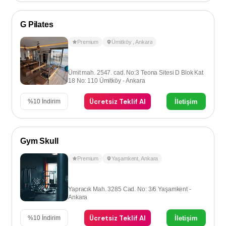
G Pilates
Premium
Ümitköy
,
Ankara
Ümit mah. 2547. cad. No:3 Teona Sitesi D Blok Kat
18 No: 110 Ümitköy - Ankara
Ücretsiz Teklif Al
İletişim
%
10
İndirim
Gym Skull
Premium
Yaşamkent
,
Ankara
Yapracık Mah. 3285 Cad. No: 3/6 Yaşamkent -
Ankara
Ücretsiz Teklif Al
İletişim
%
10
İndirim