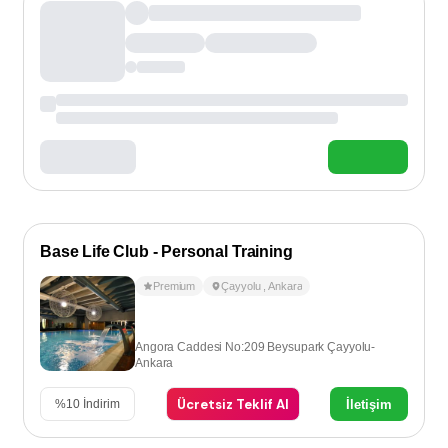
Base Life Club - Personal Training
Premium
Çayyolu
,
Ankara
Angora Caddesi No:209 Beysupark Çayyolu-
Ankara
Ücretsiz Teklif Al
İletişim
%
10
İndirim