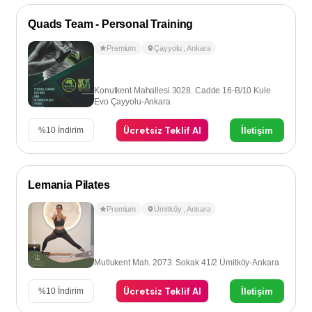
Quads Team - Personal Training
Premium
Çayyolu
,
Ankara
Konutkent Mahallesi 3028. Cadde 16-B/10 Kule
Evo Çayyolu-Ankara
Ücretsiz Teklif Al
İletişim
%
10
İndirim
Lemania Pilates
Premium
Ümitköy
,
Ankara
Mutlukent Mah. 2073. Sokak 41/2 Ümitköy-Ankara
Ücretsiz Teklif Al
İletişim
%
10
İndirim