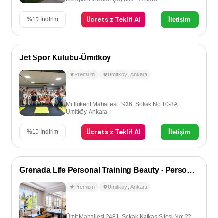
Ücretsiz Teklif Al
İletişim
%
10
İndirim
Jet Spor Kulübü-Ümitköy
Premium
Ümitköy
,
Ankara
Mutlukent Mahallesi 1936. Sokak No:10-3A
Ümitköy-Ankara
Ücretsiz Teklif Al
İletişim
%
10
İndirim
Grenada Life Personal Training Beauty - Personal Training
Premium
Ümitköy
,
Ankara
Ümit Mahallesi 2481. Sokak Kafkas Sitesi No: 22