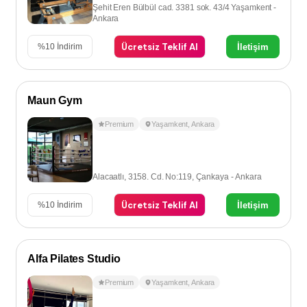
Şehit Eren Bülbül cad. 3381 sok. 43/4 Yaşamkent -
Ankara
Ücretsiz Teklif Al
İletişim
%
10
İndirim
Maun Gym
Premium
Yaşamkent
,
Ankara
Alacaatlı, 3158. Cd. No:119, Çankaya - Ankara
Ücretsiz Teklif Al
İletişim
%
10
İndirim
Alfa Pilates Studio
Premium
Yaşamkent
,
Ankara