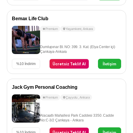
Bemax Life Club
Premium
Yaşamkent
,
Ankara
Dumlupınar BI. NO: 399. 3. Kat. (Elya Center içi)
Çankaya-Ankara
Ücretsiz Teklif Al
İletişim
%
10
İndirim
Jack Gym Personal Coaching
Premium
Çayyolu
,
Ankara
Alacaatlı Mahallesi Park Caddesi 3350. Cadde
No:C-3/2 Çankaya - Ankara
Ücretsiz Teklif Al
İletişim
%
10
İndirim