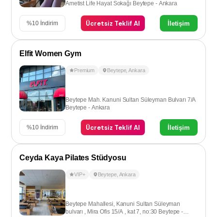
Ametist Life Hayat Sokağı Beytepe - Ankara
Ücretsiz Teklif Al
İletişim
%
10
İndirim
Elfit Women Gym
Premium
Beytepe
,
Ankara
Beytepe Mah. Kanuni Sultan Süleyman Bulvarı 7/A
Beytepe - Ankara
Ücretsiz Teklif Al
İletişim
%
10
İndirim
Ceyda Kaya Pilates Stüdyosu
VIP+
Beytepe
,
Ankara
Beytepe Mahallesi, Kanuni Sultan Süleyman
bulvarı , Mira Ofis 15/A , kat 7, no:30 Beytepe -