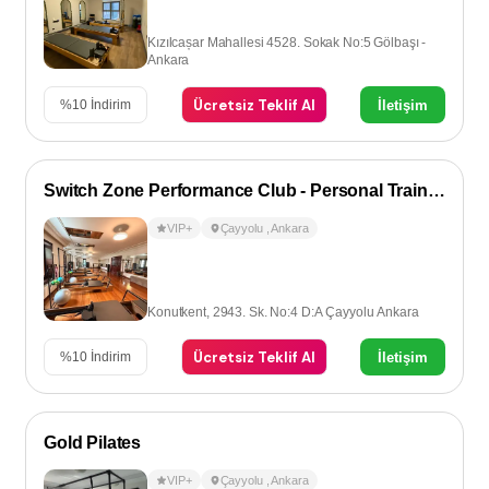
Kızılcașar Mahallesi 4528. Sokak No:5 Gölbaşı -
Ankara
Ücretsiz Teklif Al
İletişim
%
10
İndirim
Switch Zone Performance Club - Personal Training
VIP+
Çayyolu
,
Ankara
Konutkent, 2943. Sk. No:4 D:A Çayyolu Ankara
Ücretsiz Teklif Al
İletişim
%
10
İndirim
Gold Pilates
VIP+
Çayyolu
,
Ankara