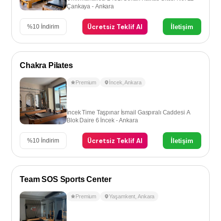
Çankaya - Ankara
Ücretsiz Teklif Al
İletişim
%
10
İndirim
Chakra Pilates
Premium
İncek
,
Ankara
İncek Time Taşpınar İsmail Gaspıralı Caddesi A
Blok Daire 6 İncek - Ankara
Ücretsiz Teklif Al
İletişim
%
10
İndirim
Team SOS Sports Center
Premium
Yaşamkent
,
Ankara