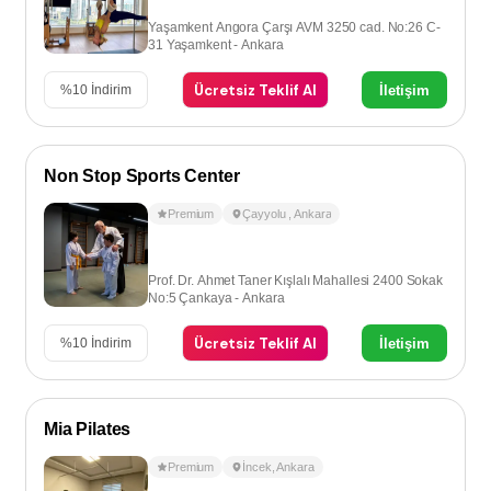
Yaşamkent Angora Çarşı AVM 3250 cad. No:26 C-
31 Yaşamkent - Ankara
Ücretsiz Teklif Al
İletişim
%
10
İndirim
Non Stop Sports Center
Premium
Çayyolu
,
Ankara
Prof. Dr. Ahmet Taner Kışlalı Mahallesi 2400 Sokak
No:5 Çankaya - Ankara
Ücretsiz Teklif Al
İletişim
%
10
İndirim
Mia Pilates
Premium
İncek
,
Ankara