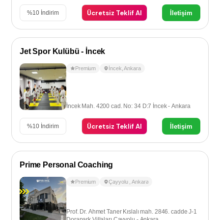
Ücretsiz Teklif Al
İletişim
%
10
İndirim
Jet Spor Kulübü - İncek
Premium
İncek
,
Ankara
İncek Mah. 4200 cad. No: 34 D:7 İncek - Ankara
Ücretsiz Teklif Al
İletişim
%
10
İndirim
Prime Personal Coaching
Premium
Çayyolu
,
Ankara
Prof. Dr. Ahmet Taner Kıslalı mah. 2846. cadde J-1
Dorapark Villaları Çayyolu - Ankara