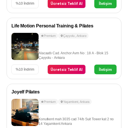
Ücretsiz Teklif Al
İletişim
%
10
İndirim
Life Motion Personal Training & Pilates
Premium
Çayyolu
,
Ankara
Alacaatlı Cad. Anchor Avm No : 18 A - Blok 15
Çayyolu - Ankara
Ücretsiz Teklif Al
İletişim
%
10
İndirim
Joyelf Pilates
Premium
Yaşamkent
,
Ankara
Konutkent mah 3035 cad 74/b Suit Tower kat 2 no
14 Yaşamkent Ankara