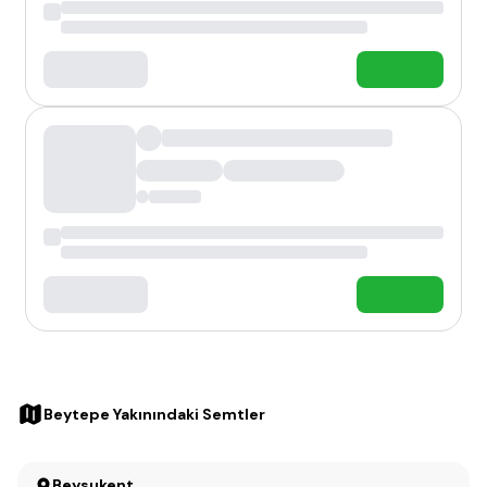
Beytepe Yakınındaki Semtler
Beysukent