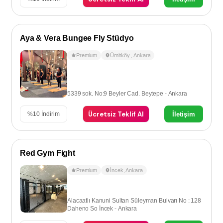
Aya & Vera Bungee Fly Stüdyo
Premium
Ümitköy
,
Ankara
5339 sok. No:9 Beyler Cad. Beytepe - Ankara
Ücretsiz Teklif Al
İletişim
%
10
İndirim
Red Gym Fight
Premium
İncek
,
Ankara
Alacaatlı Kanuni Sultan Süleyman Bulvarı No : 128
Daheno So İncek - Ankara