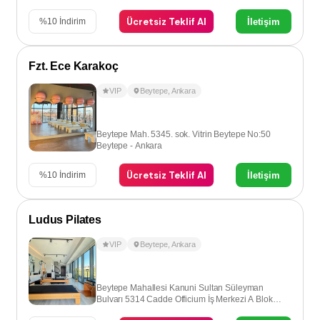
Ankara
Ücretsiz Teklif Al
İletişim
%
10
İndirim
Fzt. Ece Karakoç
VIP
Beytepe
,
Ankara
Beytepe Mah. 5345. sok. Vitrin Beytepe No:50
Beytepe - Ankara
Ücretsiz Teklif Al
İletişim
%
10
İndirim
Ludus Pilates
VIP
Beytepe
,
Ankara
Beytepe Mahallesi Kanuni Sultan Süleyman
Bulvarı 5314 Cadde Officium İş Merkezi A Blok
Kat:4 No:52, 06800 Çayyolu – Ankara