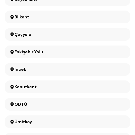
Bilkent
Çayyolu
Eskişehir Yolu
İncek
Konutkent
ODTÜ
Ümitköy