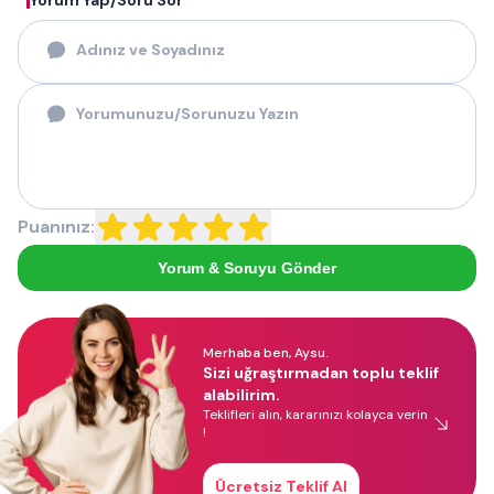
Yorum Yap/Soru Sor
Puanınız:
Yorum & Soruyu Gönder
Merhaba ben, Aysu.
Sizi uğraştırmadan toplu teklif
alabilirim.
Teklifleri alın, kararınızı kolayca verin
!
Ücretsiz Teklif Al