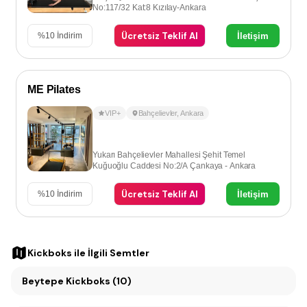
No:117/32 Kat:8 Kızılay-Ankara
Ücretsiz Teklif Al
İletişim
%
10
İndirim
ME Pilates
VIP+
Bahçelievler
,
Ankara
Yukarı Bahçelievler Mahallesi Şehit Temel
Kuğuoğlu Caddesi No:2/A Çankaya - Ankara
Ücretsiz Teklif Al
İletişim
%
10
İndirim
Kickboks
ile İlgili Semtler
Beytepe Kickboks (10)