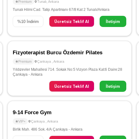
Premium
Tunalı
,
Ankara
Tunalı Hilmi Cad. Talip Apartmanı 67/8 Kat 2 Tunalı/Ankara
Ücretsiz Teklif Al
%
10
İndirim
İletişim
Fizyoterapist Burcu Özdemir Pilates
Premium
Çankaya
,
Ankara
Yıldızevler Mahallesi 714. Sokak No:5 Vizyon Plaza Kat:6 Daire:28
Çankaya - Ankara
Ücretsiz Teklif Al
İletişim
9-14 Force Gym
VIP+
Çankaya
,
Ankara
Birlik Mah. 486 Sok. 4/A Çankaya - Ankara