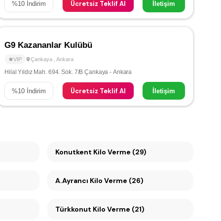
Ücretsiz Teklif Al
%
10
İndirim
İletişim
G9 Kazananlar Kulübü
VIP
Çankaya
,
Ankara
Hilal Yıldız Mah. 694. Sok. 7/B Çankaya - Ankara
Ücretsiz Teklif Al
%
10
İndirim
İletişim
Konutkent Kilo Verme (29)
A.Ayrancı Kilo Verme (26)
Türkkonut Kilo Verme (21)