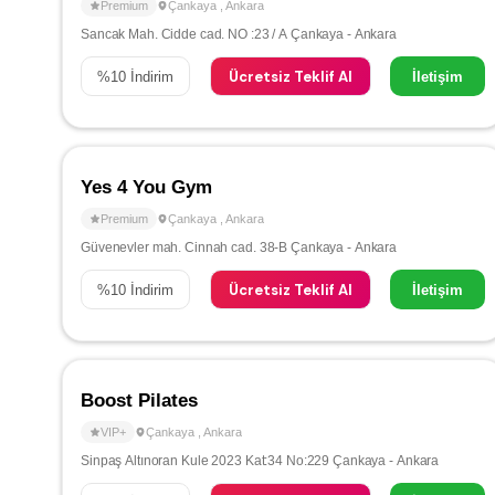
Premium
Çankaya
,
Ankara
Sancak Mah. Cidde cad. NO :23 / A Çankaya - Ankara
Ücretsiz Teklif Al
%
10
İndirim
İletişim
Yes 4 You Gym
Premium
Çankaya
,
Ankara
Güvenevler mah. Cinnah cad. 38-B Çankaya - Ankara
Ücretsiz Teklif Al
%
10
İndirim
İletişim
Boost Pilates
VIP+
Çankaya
,
Ankara
Sinpaş Altınoran Kule 2023 Kat:34 No:229 Çankaya - Ankara