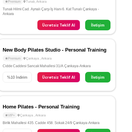
Premium
Tunalı
,
Ankara
Tunalı Hilmi Cad. Aynalı Çarşı İş Hanı 6. Kat Tunalı Çankaya -
Ankara
Ücretsiz Teklif Al
İletişim
New Body Pilates Studio - Personal Training
Premium
Çankaya
,
Ankara
Cidde Caddesi Sancak Mahallesi 31/A Çankaya-Ankara
Ücretsiz Teklif Al
%
10
İndirim
İletişim
Home Pilates - Personal Training
VIP+
Çankaya
,
Ankara
Birlik Mahallesi 435. Cadde 458. Sokak 24/9 Çankaya-Ankara