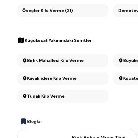
Öveçler Kilo Verme (21)
Demetevl
Küçükesat Yakınındaki Semtler
Birlik Mahallesi Kilo Verme
Kavaklıdere Kilo Verme
Kocate
Tunalı Kilo Verme
Bloglar
Kick Boks - Muay Thai