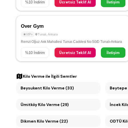
Ücretsiz Teklif Al
%
10
İndirim
İletişim
Over Gym
VIP+
Tunalı
,
Ankara
Remzi Oğuz Arık Mahallesi Tunus Caddesi No:50/D Tunalı-Ankara
Ücretsiz Teklif Al
%
10
İndirim
İletişim
Kilo Verme
ile İlgili Semtler
Beysukent Kilo Verme (33)
Beytepe 
Ümitköy Kilo Verme (29)
İncek Ki
Dikmen Kilo Verme (22)
ODTÜ Kil