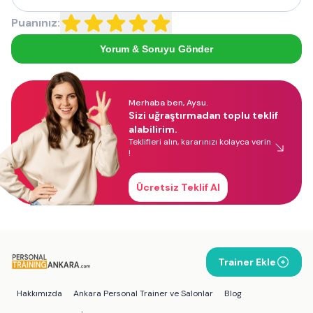
Puanınız:
Yorum & Soruyu Gönder
Merhaba ben, Aysu.
Sizi uğraştırmadan toplu teklif
alabilirim.
Teklifleri alın, kararınızı kolayca verin
!
Ücretsiz Teklif Al
Trainer Ekle
Hakkımızda
Ankara Personal Trainer ve Salonlar
Blog