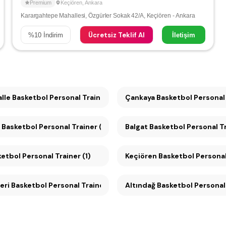
Premium
Keçiören
,
Ankara
Karargahtepe Mahallesi, Özgürler Sokak 42/A, Keçiören - Ankara
Ücretsiz Teklif Al
%
10
İndirim
İletişim
lle Basketbol Personal Trainer (2)
Çankaya Basketbol Person
 Basketbol Personal Trainer (2)
Balgat Basketbol Personal Tr
ketbol Personal Trainer (1)
Keçiören Basketbol Personal 
ri Basketbol Personal Trainer (1)
Altındağ Basketbol Personal 