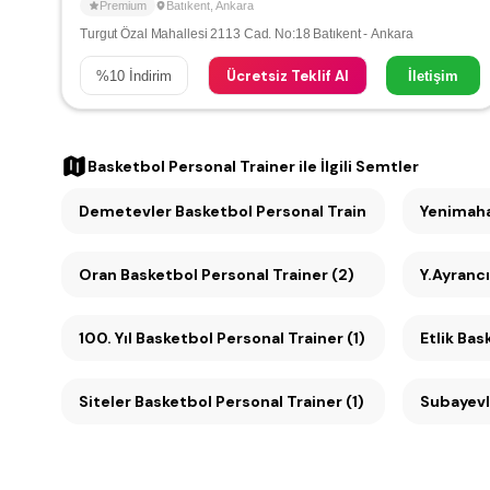
Premium
Batıkent
,
Ankara
Turgut Özal Mahallesi 2113 Cad. No:18 Batıkent - Ankara
Ücretsiz Teklif Al
%
10
İndirim
İletişim
Basketbol Personal Trainer
ile İlgili Semtler
Demetevler Basketbol Personal Trainer (2)
Yenimaha
Oran Basketbol Personal Trainer (2)
Y.Ayrancı
100. Yıl Basketbol Personal Trainer (1)
Etlik Bas
Siteler Basketbol Personal Trainer (1)
Subayevle