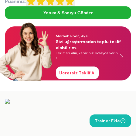
Puanınız:
Yorum & Soruyu Gönder
Merhaba ben, Aysu.
Sizi uğraştırmadan toplu teklif
alabilirim.
Teklifleri alın, kararınızı kolayca verin
!
Ücretsiz Teklif Al
Trainer Ekle