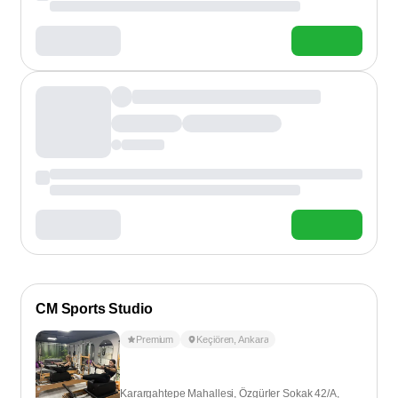
CM Sports Studio
Premium
Keçiören
,
Ankara
Karargahtepe Mahallesi, Özgürler Sokak 42/A,