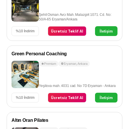
Şehit Osman Avcı Mah. Malazgirt 1071. Cd. No:
50/A-65 Eryaman/Ankara
Ücretsiz Teklif Al
İletişim
%
10
İndirim
Green Personal Coaching
Premium
Eryaman
,
Ankara
Yeşilova mah. 4031 cad. No 7D Eryaman - Ankara
Ücretsiz Teklif Al
İletişim
%
10
İndirim
Altın Oran Pilates