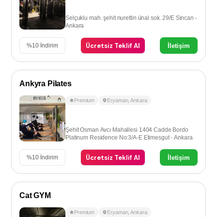
Selçuklu mah. şehit nurettin ünal sok. 29/E Sincan -
Ankara
Ücretsiz Teklif Al
İletişim
%
10
İndirim
Ankyra Pilates
Premium
Eryaman
,
Ankara
Şehit Osman Avcı Mahallesi 1404 Cadde Bordo
Platinum Residence No:3/A-E Etimesgut - Ankara
Ücretsiz Teklif Al
İletişim
%
10
İndirim
Cat GYM
Premium
Eryaman
,
Ankara