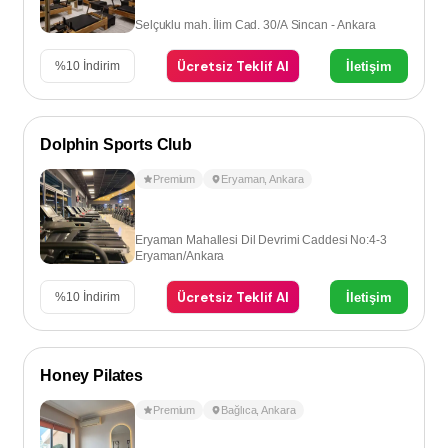
Selçuklu mah. İlim Cad. 30/A Sincan - Ankara
Ücretsiz Teklif Al
İletişim
%
10
İndirim
Dolphin Sports Club
Premium
Eryaman
,
Ankara
Eryaman Mahallesi Dil Devrimi Caddesi No:4-3
Eryaman/Ankara
Ücretsiz Teklif Al
İletişim
%
10
İndirim
Honey Pilates
Premium
Bağlıca
,
Ankara