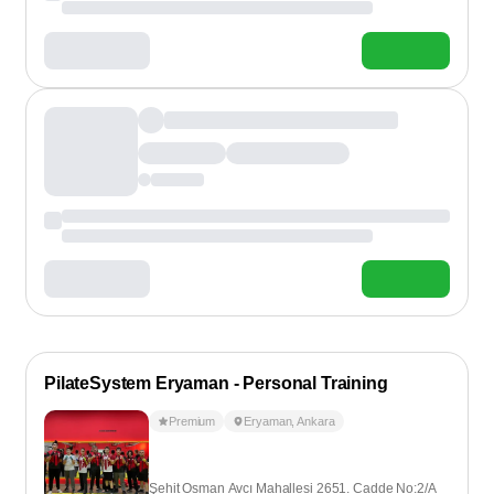
PilateSystem Eryaman - Personal Training
Premium
Eryaman
,
Ankara
Şehit Osman Avcı Mahallesi 2651. Cadde No:2/A