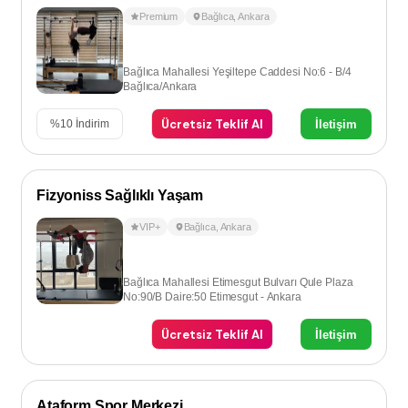
Premium
Bağlıca
,
Ankara
Bağlıca Mahallesi Yeşiltepe Caddesi No:6 - B/4
Bağlıca/Ankara
Ücretsiz Teklif Al
İletişim
%
10
İndirim
Fizyoniss Sağlıklı Yaşam
VIP+
Bağlıca
,
Ankara
Bağlıca Mahallesi Etimesgut Bulvarı Qule Plaza
No:90/B Daire:50 Etimesgut - Ankara
Ücretsiz Teklif Al
İletişim
Ataform Spor Merkezi