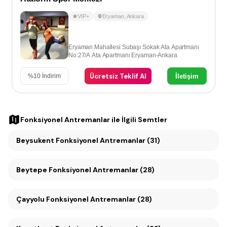
VIP+
Eryaman
,
Ankara
Eryaman Mahallesi Subaşı Sokak Ata Apartmanı
No:27/A Ata Apartmanı Eryaman-Ankara
Ücretsiz Teklif Al
İletişim
%
10
İndirim
Fonksiyonel Antremanlar
ile İlgili Semtler
Beysukent Fonksiyonel Antremanlar (31)
Beytepe Fonksiyonel Antremanlar (28)
Çayyolu Fonksiyonel Antremanlar (28)