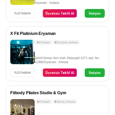
Eryaman - Ankara
Ücretsiz Teklif Al
İletişim
%
10
İndirim
X Fit Platinium Eryaman
Premium
Eryaman
,
Ankara
Şehit Osman Avcı mah. Malazgirt 1071 cad. No:
42/BB Eryaman - Ankara
Ücretsiz Teklif Al
İletişim
%
10
İndirim
Fitbody Pilates Studio & Gym
Premium
Sincan
,
Ankara