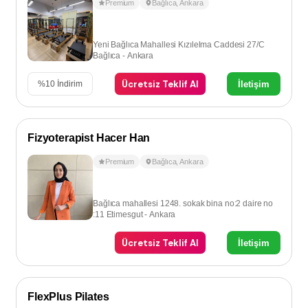
Premium
Bağlıca
,
Ankara
Yeni Bağlıca Mahallesi Kızılelma Caddesi 27/C
Bağlıca - Ankara
Ücretsiz Teklif Al
İletişim
%
10
İndirim
Fizyoterapist Hacer Han
Premium
Bağlıca
,
Ankara
Bağlıca mahallesi 1248. sokak bina no:2 daire no
:11 Etimesgut - Ankara
Ücretsiz Teklif Al
İletişim
FlexPlus Pilates