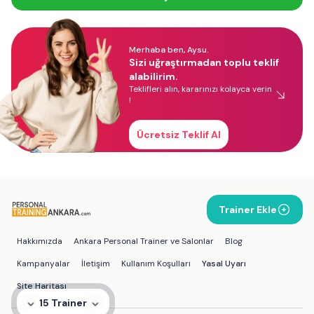
Merhaba ben, Aysu.
Sizi uğraştırmadan toplu teklif
alabilirim.
Teklifleri alın, kararınızı kolayca verin
!
Ücretsiz Teklif Al
Trainer Ekle
Hakkımızda
Ankara Personal Trainer ve Salonlar
Blog
Kampanyalar
İletişim
Kullanım Koşulları
Yasal Uyarı
Site Haritası
15 Trainer