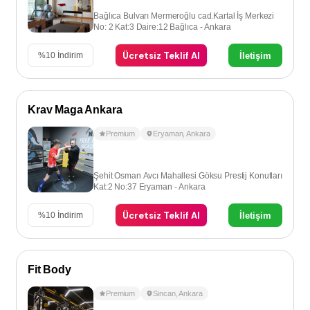
Bağlıca Bulvarı Mermeroğlu cad.Kartal İş Merkezi
No: 2 Kat:3 Daire:12 Bağlıca - Ankara
Ücretsiz Teklif Al
İletişim
%
10
İndirim
Krav Maga Ankara
Premium
Eryaman
,
Ankara
Şehit Osman Avcı Mahallesi Göksu Prestij Konutları
Kat:2 No:37 Eryaman - Ankara
Ücretsiz Teklif Al
İletişim
%
10
İndirim
Fit Body
Premium
Sincan
,
Ankara