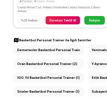
Premium
Cebeci
,
Ankara
Cemal Mürsel Cad. Ankara Üniversitesi Cebeci Kampüsü Cebeci -
Ankara
Ücretsiz Teklif Al
%
10
İndirim
İletişim
Basketbol Personal Trainer
ile İlgili Semtler
Demetevler Basketbol Personal Trainer (2)
Yenimaha
Oran Basketbol Personal Trainer (2)
Y.Ayrancı
100. Yıl Basketbol Personal Trainer (1)
Etlik Bas
Siteler Basketbol Personal Trainer (1)
Subayevle