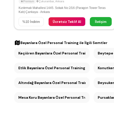
Premium
Çukurambar
,
Ankara
Kızılırmak Mahallesi 1445. Sokak No:2/16 (Paragon Tower Teras
Katı) Çankaya - Ankara
Ücretsiz Teklif Al
%
10
İndirim
İletişim
Bayanlara Özel Personal Training
ile İlgili Semtler
Keçiören Bayanlara Özel Personal Training (11)
Beytepe 
Etlik Bayanlara Özel Personal Training (9)
Altındağ Bayanlara Özel Personal Training (9)
Mesa Koru Bayanlara Özel Personal Training (7)
Pursaklar