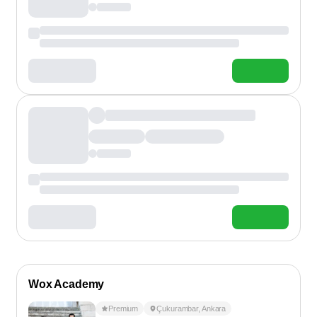
Wox Academy
Premium
Çukurambar
,
Ankara