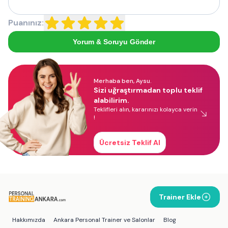
Puanınız:
Yorum & Soruyu Gönder
Merhaba ben, Aysu.
Sizi uğraştırmadan toplu teklif
alabilirim.
Teklifleri alın, kararınızı kolayca verin
!
Ücretsiz Teklif Al
Trainer Ekle
Hakkımızda
Ankara Personal Trainer ve Salonlar
Blog