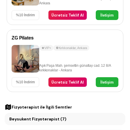
Ankara
Ücretsiz Teklif Al
İletişim
%
10
İndirim
ZG Pilates
VIP+
Kırkkonaklar
,
Ankara
Aşık Paşa Mah. şemsettin günaltay cad. 12 8/A
kırkkonaklar - Ankara
Ücretsiz Teklif Al
İletişim
%
10
İndirim
Fizyoterapist
ile İlgili Semtler
Beysukent Fizyoterapist (7)