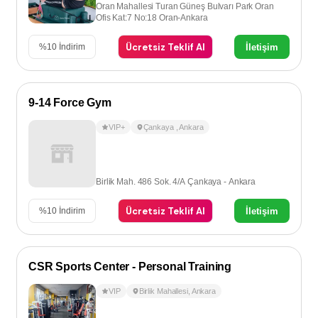
Oran Mahallesi Turan Güneş Bulvarı Park Oran
Ofis Kat:7 No:18 Oran-Ankara
Ücretsiz Teklif Al
İletişim
%
10
İndirim
9-14 Force Gym
VIP+
Çankaya
,
Ankara
Birlik Mah. 486 Sok. 4/A Çankaya - Ankara
Ücretsiz Teklif Al
İletişim
%
10
İndirim
CSR Sports Center - Personal Training
VIP
Birlik Mahallesi
,
Ankara