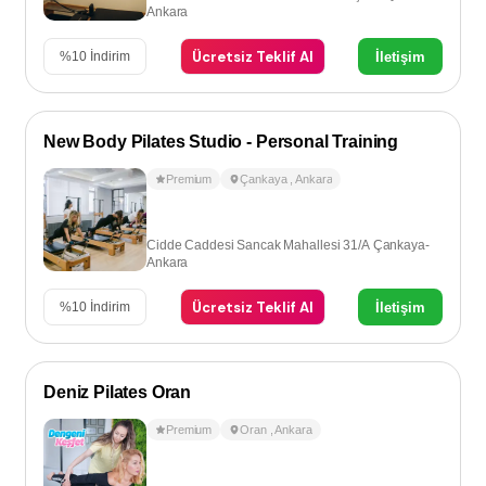
Ankara
Ücretsiz Teklif Al
İletişim
%
10
İndirim
New Body Pilates Studio - Personal Training
Premium
Çankaya
,
Ankara
Cidde Caddesi Sancak Mahallesi 31/A Çankaya-
Ankara
Ücretsiz Teklif Al
İletişim
%
10
İndirim
Deniz Pilates Oran
Premium
Oran
,
Ankara