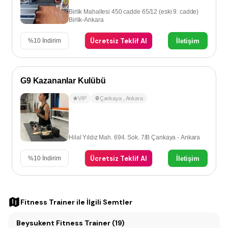
Birlik Mahallesi 450 cadde 65/12 (eski 9. cadde)
Birlik-Ankara
Ücretsiz Teklif Al
İletişim
%
10
İndirim
G9 Kazananlar Kulübü
VIP
Çankaya
,
Ankara
Hilal Yıldız Mah. 694. Sok. 7/B Çankaya - Ankara
Ücretsiz Teklif Al
İletişim
%
10
İndirim
Fitness Trainer
ile İlgili Semtler
Beysukent Fitness Trainer (19)