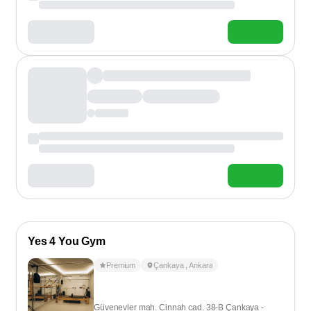
Yes 4 You Gym
Premium
Çankaya
,
Ankara
Güvenevler mah. Cinnah cad. 38-B Çankaya -