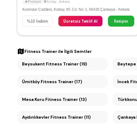
Premium
Kızılay
,
Ankara
Kumrular Caddesi, Kızılay, 95. Cd. No: 1, 06420 Çankaya - Ankara
Ücretsiz Teklif Al
%
10
İndirim
İletişim
Fitness Trainer
ile İlgili Semtler
Beysukent Fitness Trainer (19)
Beytepe 
Ümitköy Fitness Trainer (17)
İncek Fit
Mesa Koru Fitness Trainer (13)
Türkkonut
Aydınlıkevler Fitness Trainer (11)