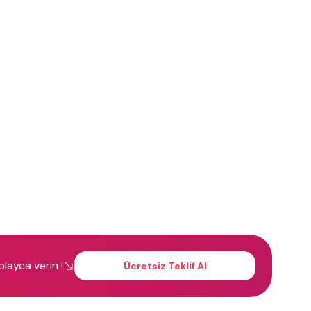
kolayca verin !
Ücretsiz Teklif Al