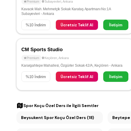
Premium
Subayevleri
,
Ankara
Kavacık Mah. Mehmetçik Sokak Karataş Apartmanı No:1A
Subayevleri - Ankara
Ücretsiz Teklif Al
%
10
İndirim
İletişim
CM Sports Studio
Premium
Keçiören
,
Ankara
Karargahtepe Mahallesi, Özgürler Sokak 42/A, Keçiören - Ankara
Ücretsiz Teklif Al
%
10
İndirim
İletişim
Spor Koçu Özel Ders
ile İlgili Semtler
Beysukent Spor Koçu Özel Ders (18)
Beytepe 