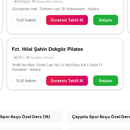
Premium
Subayevleri
,
Ankara
Güneşevler mah. Türkmen cad. 2D Subayevleri - Ankara
Ücretsiz Teklif Al
%
10
İndirim
İletişim
Fzt. Hilal Şahin Dokgöz Pilates
VIP+
Pursaklar
,
Ankara
Tevfik İleri Mah. Emek Cad. No: 14 My Plaza Kat 1 Daire 17
Pursaklar - Ankara
Ücretsiz Teklif Al
%
10
İndirim
İletişim
Spor Koçu Özel Ders (16)
Çayyolu Spor Koçu Özel Der