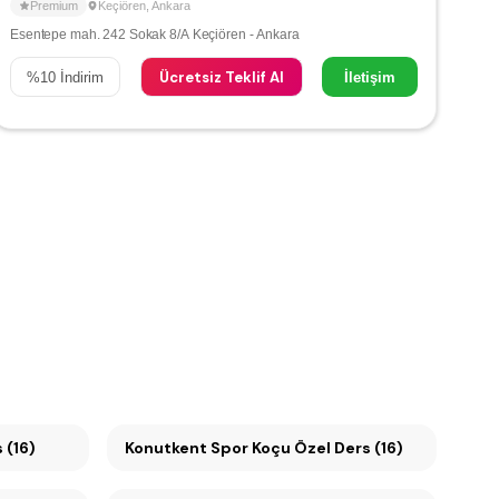
Premium
Keçiören
,
Ankara
Esentepe mah. 242 Sokak 8/A Keçiören - Ankara
Ücretsiz Teklif Al
%
10
İndirim
İletişim
s (16)
Konutkent Spor Koçu Özel Ders (16)