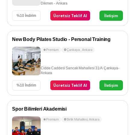
Dikmen - Ankara
Ücretsiz Teklif Al
İletişim
%
10
İndirim
New Body Pilates Studio - Personal Training
Premium
Çankaya
,
Ankara
Cidde Caddesi Sancak Mahallesi 31/A Çankaya-
Ankara
Ücretsiz Teklif Al
İletişim
%
10
İndirim
Spor Bilimleri Akademisi
Premium
Birlik Mahallesi
,
Ankara