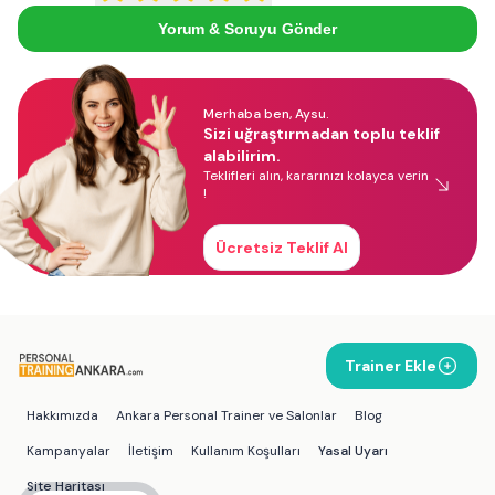
Yorum & Soruyu Gönder
Merhaba ben, Aysu.
Sizi uğraştırmadan toplu teklif
alabilirim.
Teklifleri alın, kararınızı kolayca verin
!
Ücretsiz Teklif Al
Trainer Ekle
Hakkımızda
Ankara Personal Trainer ve Salonlar
Blog
Kampanyalar
İletişim
Kullanım Koşulları
Yasal Uyarı
Site Haritası