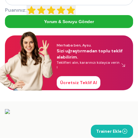
Puanınız:
Yorum & Soruyu Gönder
Merhaba ben, Aysu.
Sizi uğraştırmadan toplu teklif
alabilirim.
Teklifleri alın, kararınızı kolayca verin
!
Ücretsiz Teklif Al
Trainer Ekle