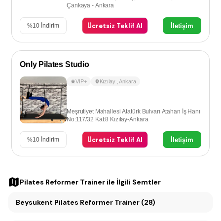
Çankaya - Ankara
Ücretsiz Teklif Al
İletişim
%
10
İndirim
Only Pilates Studio
VIP+
Kızılay
,
Ankara
Meşrutiyet Mahallesi Atatürk Bulvarı Atahan İş Hanı
No:117/32 Kat:8 Kızılay-Ankara
Ücretsiz Teklif Al
İletişim
%
10
İndirim
Pilates Reformer Trainer
ile İlgili Semtler
Beysukent Pilates Reformer Trainer (28)