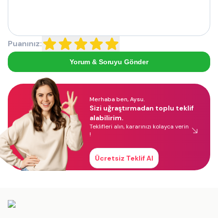
Puanınız:
Yorum & Soruyu Gönder
Merhaba ben, Aysu.
Sizi uğraştırmadan toplu teklif
alabilirim.
Teklifleri alın, kararınızı kolayca verin
!
Ücretsiz Teklif Al