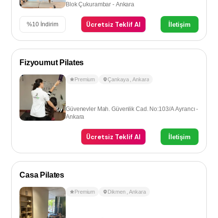
Blok Çukurambar - Ankara
Ücretsiz Teklif Al
İletişim
%
10
İndirim
Fizyoumut Pilates
Premium
Çankaya
,
Ankara
Güvenevler Mah. Güvenlik Cad. No:103/A Ayrancı -
Ankara
Ücretsiz Teklif Al
İletişim
Casa Pilates
Premium
Dikmen
,
Ankara