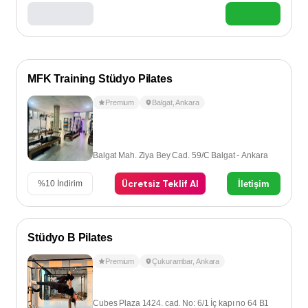
MFK Training Stüdyo Pilates
Premium
Balgat
,
Ankara
Balgat Mah. Ziya Bey Cad. 59/C Balgat - Ankara
Ücretsiz Teklif Al
İletişim
%
10
İndirim
Stüdyo B Pilates
Premium
Çukurambar
,
Ankara
Cubes Plaza 1424. cad. No: 6/1 İç kapı no 64 B1