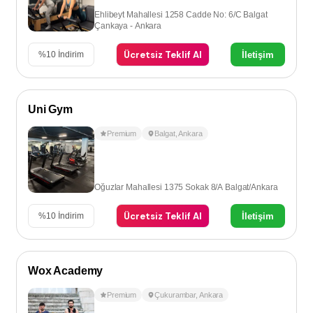
Ehlibeyt Mahallesi 1258 Cadde No: 6/C Balgat
Çankaya - Ankara
Ücretsiz Teklif Al
İletişim
%
10
İndirim
Uni Gym
Premium
Balgat
,
Ankara
Oğuzlar Mahallesi 1375 Sokak 8/A Balgat/Ankara
Ücretsiz Teklif Al
İletişim
%
10
İndirim
Wox Academy
Premium
Çukurambar
,
Ankara