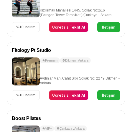
Kızılırmak Mahallesi 1445. Sokak No:2/16
(Paragon Tower Teras Katı) Çankaya - Ankara
Ücretsiz Teklif Al
İletişim
%
10
İndirim
Fitology Pt Studio
Premium
Dikmen
,
Ankara
Aydınlar Mah. Cahit Sıtkı Sokak No: 22 / 9 Dikmen -
Ankara
Ücretsiz Teklif Al
İletişim
%
10
İndirim
Boost Pilates
VIP+
Çankaya
,
Ankara