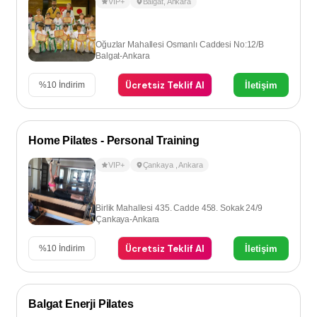
VIP+
Balgat
,
Ankara
Oğuzlar Mahallesi Osmanlı Caddesi No:12/B
Balgat-Ankara
Ücretsiz Teklif Al
İletişim
%
10
İndirim
Home Pilates - Personal Training
VIP+
Çankaya
,
Ankara
Birlik Mahallesi 435. Cadde 458. Sokak 24/9
Çankaya-Ankara
Ücretsiz Teklif Al
İletişim
%
10
İndirim
Balgat Enerji Pilates