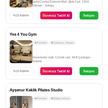
Şehit Cevdet Özdemir Mah. İğde Cad. 13/16
Dikmen - Ankara
Ücretsiz Teklif Al
İletişim
%
10
İndirim
Yes 4 You Gym
Premium
Çankaya
,
Ankara
Güvenevler mah. Cinnah cad. 38-B Çankaya -
Ankara
Ücretsiz Teklif Al
İletişim
%
10
İndirim
Ayşenur Keklik Pilates Studio
Premium
Balgat
,
Ankara