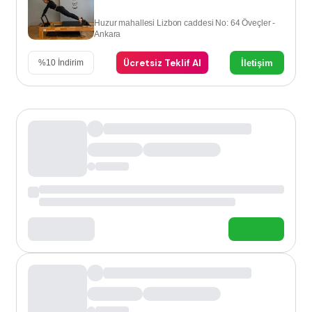
Huzur mahallesi Lizbon caddesi No: 64 Öveçler -
Ankara
Ücretsiz Teklif Al
İletişim
%
10
İndirim