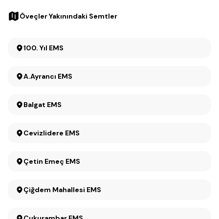
Öveçler Yakınındaki Semtler
100. Yıl EMS
A.Ayrancı EMS
Balgat EMS
Cevizlidere EMS
Çetin Emeç EMS
Çiğdem Mahallesi EMS
Çukurambar EMS