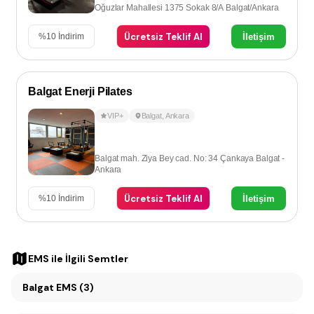
Oğuzlar Mahallesi 1375 Sokak 8/A Balgat/Ankara
Ücretsiz Teklif Al
İletişim
%
10
İndirim
Balgat Enerji Pilates
VIP+
Balgat
,
Ankara
Balgat mah. Ziya Bey cad. No: 34 Çankaya Balgat -
Ankara
Ücretsiz Teklif Al
İletişim
%
10
İndirim
EMS
ile İlgili Semtler
Balgat EMS (3)