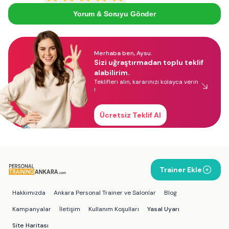
Yorum & Soruyu Gönder
Merhaba ben, Aysu.
Sizi uğraştırmadan toplu teklif
alabilirim.
Teklifleri alın, kararınızı kolayca verin
!
Ücretsiz Teklif Al
Trainer Ekle
Hakkımızda
Ankara Personal Trainer ve Salonlar
Blog
Kampanyalar
İletişim
Kullanım Koşulları
Yasal Uyarı
Site Haritası