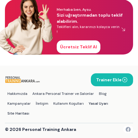
Merhaba ben, Aysu.
Sizi uğraştırmadan toplu teklif
alabilirim.
Teklifleri alın, kararınızı kolayca verin
!
Ücretsiz Teklif Al
Trainer Ekle
Hakkımızda
Ankara Personal Trainer ve Salonlar
Blog
Kampanyalar
İletişim
Kullanım Koşulları
Yasal Uyarı
Site Haritası
©
2026
Personal Training Ankara