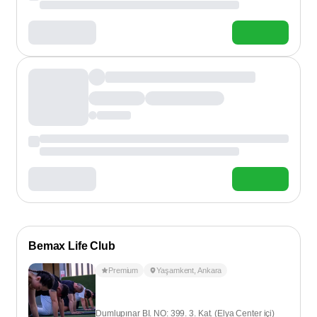
Bemax Life Club
Premium
Yaşamkent
,
Ankara
Dumlupınar BI. NO: 399. 3. Kat. (Elya Center içi)