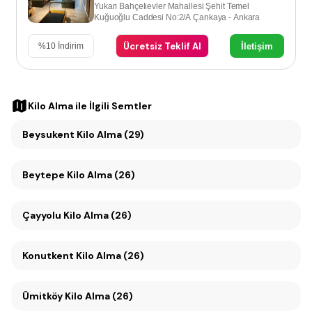
Yukarı Bahçelievler Mahallesi Şehit Temel
Kuğuoğlu Caddesi No:2/A Çankaya - Ankara
Ücretsiz Teklif Al
İletişim
%
10
İndirim
Kilo Alma
ile İlgili Semtler
Beysukent Kilo Alma (29)
Beytepe Kilo Alma (26)
Çayyolu Kilo Alma (26)
Konutkent Kilo Alma (26)
Ümitköy Kilo Alma (26)