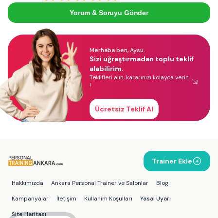
Yorum & Soruyu Gönder
Merhaba ben, Aysu.
Sizi uğraştırmadan toplu teklif
alabilirim.
Teklifleri alın, kararınızı kolayca verin
!
Ücretsiz Teklif Al
Trainer Ekle
Hakkımızda
Ankara Personal Trainer ve Salonlar
Blog
Kampanyalar
İletişim
Kullanım Koşulları
Yasal Uyarı
Site Haritası