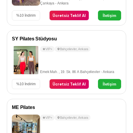
Çankaya - Ankara
Ücretsiz Teklif Al
İletişim
%
10
İndirim
SY Pilates Stüdyosu
VIP+
Bahçelievler
,
Ankara
Emek Mah. , 19. Sk. 86 A Bahçelievler - Ankara
Ücretsiz Teklif Al
İletişim
%
10
İndirim
ME Pilates
VIP+
Bahçelievler
,
Ankara