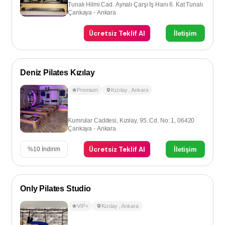
Tunalı Hilmi Cad. Aynalı Çarşı İş Hanı 6. Kat Tunalı
Çankaya - Ankara
Ücretsiz Teklif Al
İletişim
Deniz Pilates Kızılay
Premium
Kızılay
,
Ankara
Kumrular Caddesi, Kızılay, 95. Cd. No: 1, 06420
Çankaya - Ankara
Ücretsiz Teklif Al
İletişim
%
10
İndirim
Only Pilates Studio
VIP+
Kızılay
,
Ankara