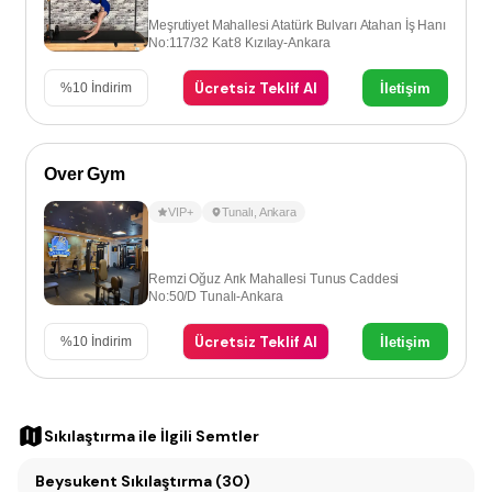
Meşrutiyet Mahallesi Atatürk Bulvarı Atahan İş Hanı
No:117/32 Kat:8 Kızılay-Ankara
Ücretsiz Teklif Al
İletişim
%
10
İndirim
Over Gym
VIP+
Tunalı
,
Ankara
Remzi Oğuz Arık Mahallesi Tunus Caddesi
No:50/D Tunalı-Ankara
Ücretsiz Teklif Al
İletişim
%
10
İndirim
Sıkılaştırma
ile İlgili Semtler
Beysukent Sıkılaştırma (30)