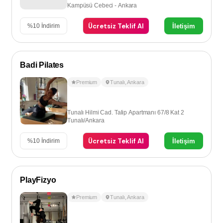
Kampüsü Cebeci - Ankara
Ücretsiz Teklif Al
İletişim
%
10
İndirim
Badi Pilates
Premium
Tunalı
,
Ankara
Tunalı Hilmi Cad. Talip Apartmanı 67/8 Kat 2
Tunalı/Ankara
Ücretsiz Teklif Al
İletişim
%
10
İndirim
PlayFizyo
Premium
Tunalı
,
Ankara