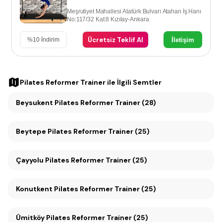
Meşrutiyet Mahallesi Atatürk Bulvarı Atahan İş Hanı
No:117/32 Kat:8 Kızılay-Ankara
Ücretsiz Teklif Al
İletişim
%
10
İndirim
Pilates Reformer Trainer
ile İlgili Semtler
Beysukent Pilates Reformer Trainer (28)
Beytepe Pilates Reformer Trainer (25)
Çayyolu Pilates Reformer Trainer (25)
Konutkent Pilates Reformer Trainer (25)
Ümitköy Pilates Reformer Trainer (25)