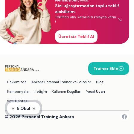
Merhaba ben, Aysu.
Sizi uğraştırmadan toplu teklif
alabilirim.
Teklifleri alın, kararınızı kolayca verin
!
Ücretsiz Teklif Al
Trainer Ekle
Hakkımızda
Ankara Personal Trainer ve Salonlar
Blog
Kampanyalar
İletişim
Kullanım Koşulları
Yasal Uyarı
Site Haritası
5 Okul
©
2026
Personal Training Ankara