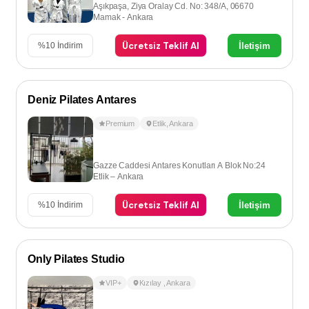
Aşıkpaşa, Ziya Oralay Cd. No: 348/A, 06670
Mamak - Ankara
Ücretsiz Teklif Al
İletişim
%
10
İndirim
Deniz Pilates Antares
Premium
Etlik
,
Ankara
Gazze Caddesi Antares Konutları A Blok No:24
Etlik – Ankara
Ücretsiz Teklif Al
İletişim
%
10
İndirim
Only Pilates Studio
VIP+
Kızılay
,
Ankara