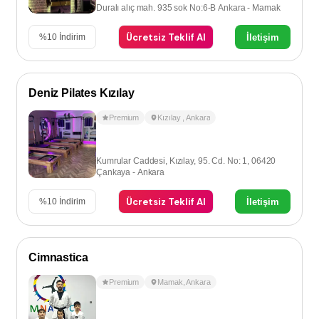
Duralı alıç mah. 935 sok No:6-B Ankara - Mamak
Ücretsiz Teklif Al
İletişim
%
10
İndirim
Deniz Pilates Kızılay
Premium
Kızılay
,
Ankara
Kumrular Caddesi, Kızılay, 95. Cd. No: 1, 06420
Çankaya - Ankara
Ücretsiz Teklif Al
İletişim
%
10
İndirim
Cimnastica
Premium
Mamak
,
Ankara