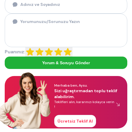
Puanınız:
Yorum & Soruyu Gönder
Merhaba ben, Aysu.
Sizi uğraştırmadan toplu teklif
alabilirim.
Teklifleri alın, kararınızı kolayca verin
!
Ücretsiz Teklif Al