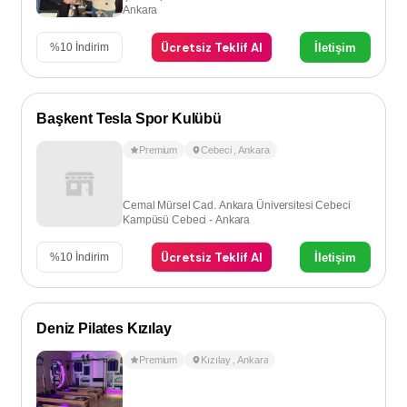
Ankara
Ücretsiz Teklif Al
İletişim
%
10
İndirim
Başkent Tesla Spor Kulübü
Premium
Cebeci
,
Ankara
Cemal Mürsel Cad. Ankara Üniversitesi Cebeci
Kampüsü Cebeci - Ankara
Ücretsiz Teklif Al
İletişim
%
10
İndirim
Deniz Pilates Kızılay
Premium
Kızılay
,
Ankara