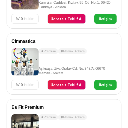
Kumrular Caddesi, Kızılay, 95. Cd. No: 1, 06420
Çankaya - Ankara
Ücretsiz Teklif Al
İletişim
%
10
İndirim
Cimnastica
Premium
Mamak
,
Ankara
Aşıkpaşa, Ziya Oralay Cd. No: 348/A, 06670
Mamak - Ankara
Ücretsiz Teklif Al
İletişim
%
10
İndirim
Es Fit Premium
Premium
Mamak
,
Ankara