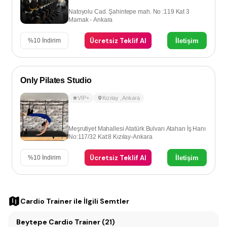
Natoyolu Cad. Şahintepe mah. No :119 Kat 3
Mamak - Ankara
Ücretsiz Teklif Al
İletişim
%
10
İndirim
Only Pilates Studio
VIP+
Kızılay
,
Ankara
Meşrutiyet Mahallesi Atatürk Bulvarı Atahan İş Hanı
No:117/32 Kat:8 Kızılay-Ankara
Ücretsiz Teklif Al
İletişim
%
10
İndirim
Cardio Trainer
ile İlgili Semtler
Beytepe Cardio Trainer (21)