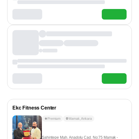
Ekc Fitness Center
Premium
Mamak
,
Ankara
Şahintepe Mah. Anadolu Cad. No:75 Mamak -