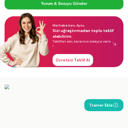
Yorum & Soruyu Gönder
Merhaba ben, Aysu.
Sizi uğraştırmadan toplu teklif
alabilirim.
Teklifleri alın, kararınızı kolayca verin
!
Ücretsiz Teklif Al
Trainer Ekle