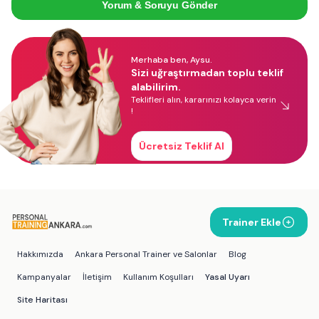
Yorum & Soruyu Gönder
Merhaba ben, Aysu.
Sizi uğraştırmadan toplu teklif
alabilirim.
Teklifleri alın, kararınızı kolayca verin
!
Ücretsiz Teklif Al
Trainer Ekle
Hakkımızda
Ankara Personal Trainer ve Salonlar
Blog
Kampanyalar
İletişim
Kullanım Koşulları
Yasal Uyarı
Site Haritası