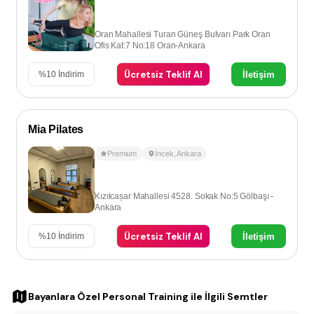
Oran Mahallesi Turan Güneş Bulvarı Park Oran
Ofis Kat:7 No:18 Oran-Ankara
Ücretsiz Teklif Al
İletişim
%
10
İndirim
Mia Pilates
Premium
İncek
,
Ankara
Kızılcașar Mahallesi 4528. Sokak No:5 Gölbaşı -
Ankara
Ücretsiz Teklif Al
İletişim
%
10
İndirim
Bayanlara Özel Personal Training
ile İlgili Semtler