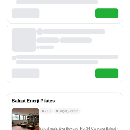
Balgat Enerji Pilates
VIP+
Balgat
,
Ankara
Balgat mah. Ziya Bey cad. No: 34 Çankaya Balgat -