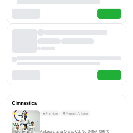
Cimnastica
Premium
Mamak
,
Ankara
Aşıkpaşa, Ziya Oralay Cd. No: 348/A, 06670