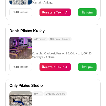
Mamak - Ankara
Ücretsiz Teklif Al
İletişim
%
10
İndirim
Deniz Pilates Kızılay
Premium
Kızılay
,
Ankara
Kumrular Caddesi, Kızılay, 95. Cd. No: 1, 06420
Çankaya - Ankara
Ücretsiz Teklif Al
İletişim
%
10
İndirim
Only Pilates Studio
VIP+
Kızılay
,
Ankara