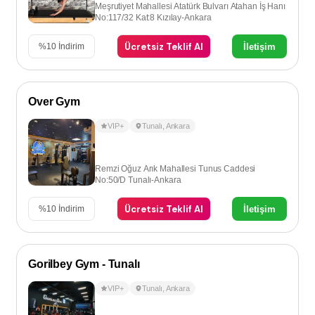
Meşrutiyet Mahallesi Atatürk Bulvarı Atahan İş Hanı
No:117/32 Kat:8 Kızılay-Ankara
Ücretsiz Teklif Al
İletişim
%
10
İndirim
Over Gym
VIP+
Tunalı
,
Ankara
Remzi Oğuz Arık Mahallesi Tunus Caddesi
No:50/D Tunalı-Ankara
Ücretsiz Teklif Al
İletişim
%
10
İndirim
Gorilbey Gym - Tunalı
VIP+
Tunalı
,
Ankara