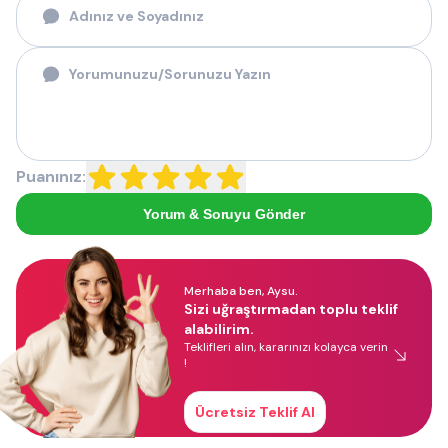
Puanınız:
Yorum & Soruyu Gönder
Merhaba ben, Aysu.
Sizi uğraştırmadan toplu teklif
alabilirim.
Teklifleri alın, kararınızı kolayca verin
!
Ücretsiz Teklif Al