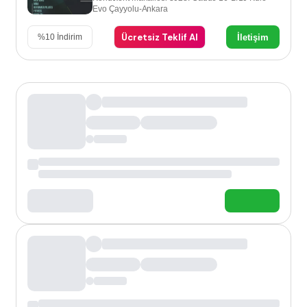
Evo Çayyolu-Ankara
Ücretsiz Teklif Al
İletişim
%
10
İndirim