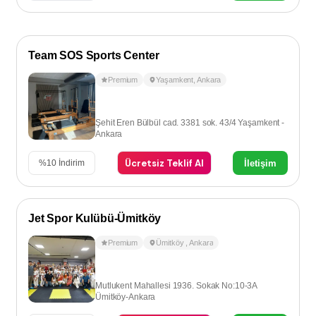
Team SOS Sports Center
Premium
Yaşamkent
,
Ankara
Şehit Eren Bülbül cad. 3381 sok. 43/4 Yaşamkent -
Ankara
Ücretsiz Teklif Al
İletişim
%
10
İndirim
Jet Spor Kulübü-Ümitköy
Premium
Ümitköy
,
Ankara
Mutlukent Mahallesi 1936. Sokak No:10-3A
Ümitköy-Ankara