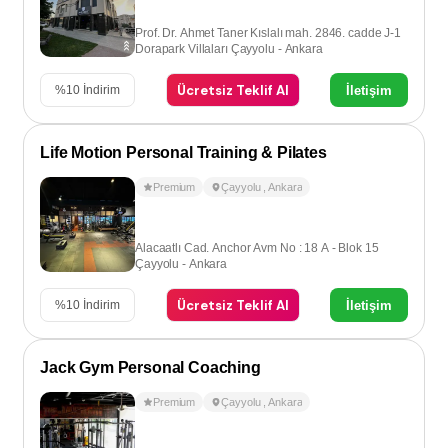
Prof. Dr. Ahmet Taner Kıslalı mah. 2846. cadde J-1
Dorapark Villaları Çayyolu - Ankara
Ücretsiz Teklif Al
İletişim
%
10
İndirim
Life Motion Personal Training & Pilates
Premium
Çayyolu
,
Ankara
Alacaatlı Cad. Anchor Avm No : 18 A - Blok 15
Çayyolu - Ankara
Ücretsiz Teklif Al
İletişim
%
10
İndirim
Jack Gym Personal Coaching
Premium
Çayyolu
,
Ankara