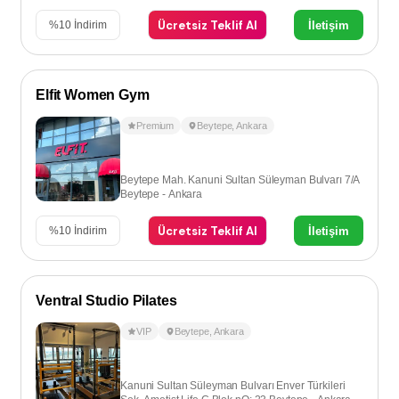
Ücretsiz Teklif Al
İletişim
%
10
İndirim
Elfit Women Gym
Premium
Beytepe
,
Ankara
Beytepe Mah. Kanuni Sultan Süleyman Bulvarı 7/A
Beytepe - Ankara
Ücretsiz Teklif Al
İletişim
%
10
İndirim
Ventral Studio Pilates
VIP
Beytepe
,
Ankara
Kanuni Sultan Süleyman Bulvarı Enver Türkileri