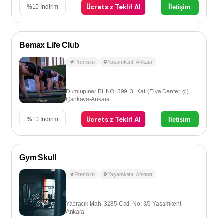
Ücretsiz Teklif Al
İletişim
%
10
İndirim
Bemax Life Club
Premium
Yaşamkent
,
Ankara
Dumlupınar BI. NO: 399. 3. Kat. (Elya Center içi)
Çankaya-Ankara
Ücretsiz Teklif Al
İletişim
%
10
İndirim
Gym Skull
Premium
Yaşamkent
,
Ankara
Yapracık Mah. 3285 Cad. No: 3/6 Yaşamkent -
Ankara