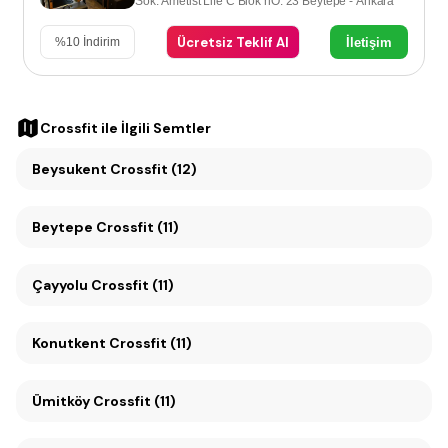
Sok. Ametist Life C Blok nO: 23 Beytepe - Ankara
Ücretsiz Teklif Al
İletişim
%
10
İndirim
Crossfit
ile İlgili Semtler
Beysukent Crossfit (12)
Beytepe Crossfit (11)
Çayyolu Crossfit (11)
Konutkent Crossfit (11)
Ümitköy Crossfit (11)