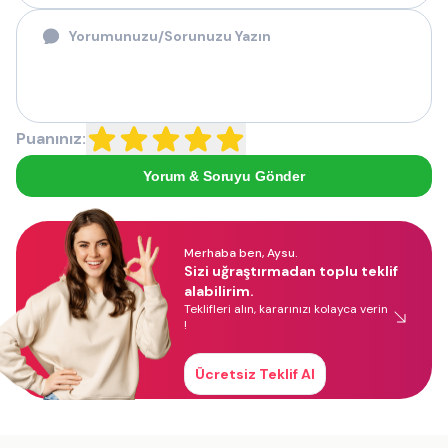
Puanınız:
Yorum & Soruyu Gönder
Merhaba ben, Aysu.
Sizi uğraştırmadan toplu teklif
alabilirim.
Teklifleri alın, kararınızı kolayca verin
!
Ücretsiz Teklif Al