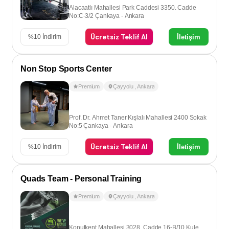
Alacaatlı Mahallesi Park Caddesi 3350. Cadde
No:C-3/2 Çankaya - Ankara
Ücretsiz Teklif Al
İletişim
%
10
İndirim
Non Stop Sports Center
Premium
Çayyolu
,
Ankara
Prof. Dr. Ahmet Taner Kışlalı Mahallesi 2400 Sokak
No:5 Çankaya - Ankara
Ücretsiz Teklif Al
İletişim
%
10
İndirim
Quads Team - Personal Training
Premium
Çayyolu
,
Ankara
Konutkent Mahallesi 3028. Cadde 16-B/10 Kule