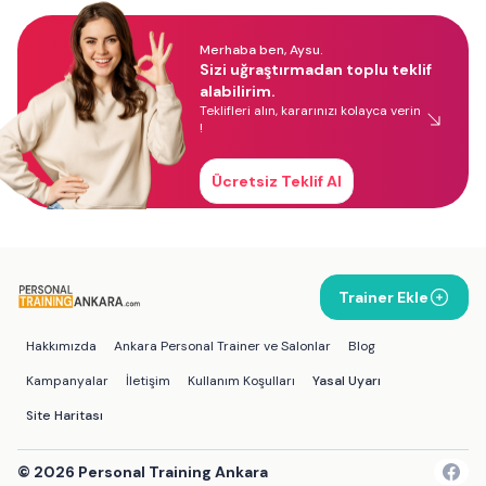
Merhaba ben, Aysu.
Sizi uğraştırmadan toplu teklif
alabilirim.
Teklifleri alın, kararınızı kolayca verin
!
Ücretsiz Teklif Al
Trainer Ekle
Hakkımızda
Ankara Personal Trainer ve Salonlar
Blog
Kampanyalar
İletişim
Kullanım Koşulları
Yasal Uyarı
Site Haritası
©
2026
Personal Training Ankara