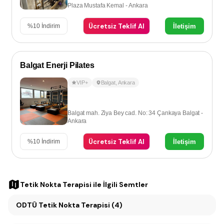
Plaza Mustafa Kemal - Ankara
Ücretsiz Teklif Al
İletişim
%
10
İndirim
Balgat Enerji Pilates
VIP+
Balgat
,
Ankara
Balgat mah. Ziya Bey cad. No: 34 Çankaya Balgat -
Ankara
Ücretsiz Teklif Al
İletişim
%
10
İndirim
Tetik Nokta Terapisi
ile İlgili Semtler
ODTÜ Tetik Nokta Terapisi (4)