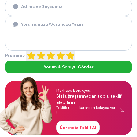
Puanınız:
Yorum & Soruyu Gönder
Merhaba ben, Aysu.
Sizi uğraştırmadan toplu teklif
alabilirim.
Teklifleri alın, kararınızı kolayca verin
!
Ücretsiz Teklif Al