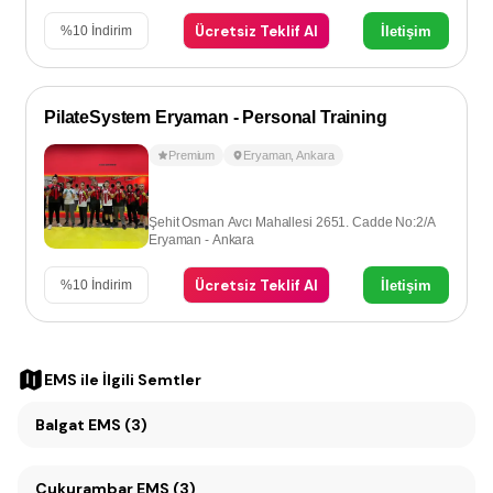
Ücretsiz Teklif Al
İletişim
%
10
İndirim
PilateSystem Eryaman - Personal Training
Premium
Eryaman
,
Ankara
Şehit Osman Avcı Mahallesi 2651. Cadde No:2/A
Eryaman - Ankara
Ücretsiz Teklif Al
İletişim
%
10
İndirim
EMS
ile İlgili Semtler
Balgat EMS (3)
Çukurambar EMS (3)