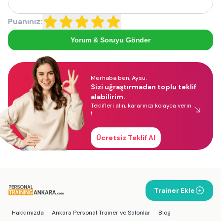
Puanınız:
Yorum & Soruyu Gönder
Merhaba ben, Aysu.
Sizi uğraştırmadan toplu teklif
alabilirim.
Teklifleri alın, kararınızı kolayca verin
!
Ücretsiz Teklif Al
Trainer Ekle
Hakkımızda
Ankara Personal Trainer ve Salonlar
Blog