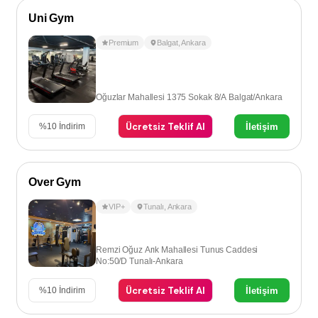
Uni Gym
Premium
Balgat
,
Ankara
Oğuzlar Mahallesi 1375 Sokak 8/A Balgat/Ankara
Ücretsiz Teklif Al
İletişim
%
10
İndirim
Over Gym
VIP+
Tunalı
,
Ankara
Remzi Oğuz Arık Mahallesi Tunus Caddesi
No:50/D Tunalı-Ankara
Ücretsiz Teklif Al
İletişim
%
10
İndirim