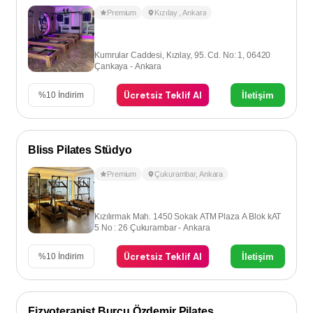
Premium
Kızılay
,
Ankara
Kumrular Caddesi, Kızılay, 95. Cd. No: 1, 06420
Çankaya - Ankara
Ücretsiz Teklif Al
İletişim
%
10
İndirim
Bliss Pilates Stüdyo
Premium
Çukurambar
,
Ankara
Kızılırmak Mah. 1450 Sokak ATM Plaza A Blok kAT
5 No : 26 Çukurambar - Ankara
Ücretsiz Teklif Al
İletişim
%
10
İndirim
Fizyoterapist Burcu Özdemir Pilates