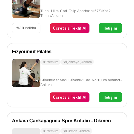
Tunalı Hilmi Cad. Talip Apartmanı 67/8 Kat 2
Tunalı/Ankara
Ücretsiz Teklif Al
İletişim
%
10
İndirim
Fizyoumut Pilates
Premium
Çankaya
,
Ankara
Güvenevler Mah. Güvenlik Cad. No:103/A Ayrancı -
Ankara
Ücretsiz Teklif Al
İletişim
Ankara Çankayagücü Spor Kulübü - Dikmen
Premium
Dikmen
,
Ankara