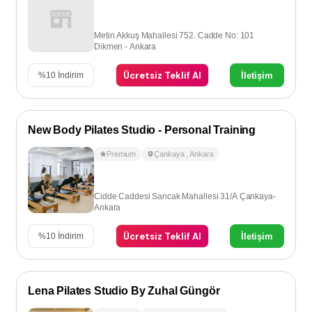
Metin Akkuş Mahallesi 752. Cadde No: 101
Dikmen - Ankara
Ücretsiz Teklif Al
İletişim
%
10
İndirim
New Body Pilates Studio - Personal Training
Premium
Çankaya
,
Ankara
Cidde Caddesi Sancak Mahallesi 31/A Çankaya-
Ankara
Ücretsiz Teklif Al
İletişim
%
10
İndirim
Lena Pilates Studio By Zuhal Güngör