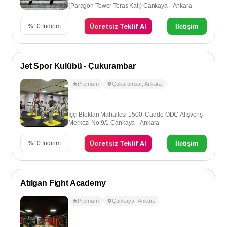
(Paragon Tower Teras Katı) Çankaya - Ankara
Ücretsiz Teklif Al
İletişim
%
10
İndirim
Jet Spor Kulübü - Çukurambar
Premium
Çukurambar
,
Ankara
İşçi Blokları Mahallesi 1500. Cadde ODC Alışveriş
Merkezi No:9/1 Çankaya - Ankara
Ücretsiz Teklif Al
İletişim
%
10
İndirim
Atılgan Fight Academy
Premium
Çankaya
,
Ankara