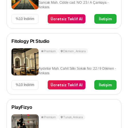
Sancak Mah. Cidde cad. NO :23 / A Çankaya -
Ankara
Ücretsiz Teklif Al
İletişim
%
10
İndirim
Fitology Pt Studio
Premium
Dikmen
,
Ankara
Aydınlar Mah. Cahit Sıtkı Sokak No: 22 / 9 Dikmen -
Ankara
Ücretsiz Teklif Al
İletişim
%
10
İndirim
PlayFizyo
Premium
Tunalı
,
Ankara