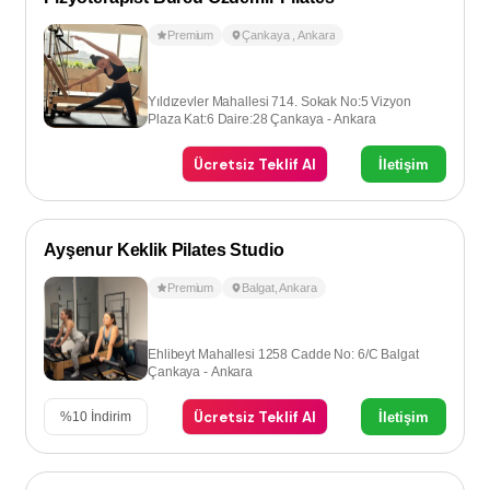
Premium
Çankaya
,
Ankara
Yıldızevler Mahallesi 714. Sokak No:5 Vizyon
Plaza Kat:6 Daire:28 Çankaya - Ankara
Ücretsiz Teklif Al
İletişim
Ayşenur Keklik Pilates Studio
Premium
Balgat
,
Ankara
Ehlibeyt Mahallesi 1258 Cadde No: 6/C Balgat
Çankaya - Ankara
Ücretsiz Teklif Al
İletişim
%
10
İndirim