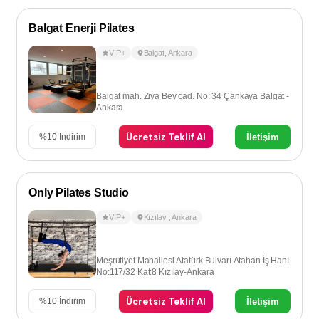
Balgat Enerji Pilates
VIP+
Balgat
,
Ankara
Balgat mah. Ziya Bey cad. No: 34 Çankaya Balgat -
Ankara
Ücretsiz Teklif Al
İletişim
%
10
İndirim
Only Pilates Studio
VIP+
Kızılay
,
Ankara
Meşrutiyet Mahallesi Atatürk Bulvarı Atahan İş Hanı
No:117/32 Kat:8 Kızılay-Ankara
Ücretsiz Teklif Al
İletişim
%
10
İndirim