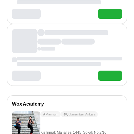
Wox Academy
Premium
Çukurambar
,
Ankara
Kızılırmak Mahallesi 1445. Sokak No:2/16