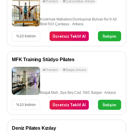
Premium
Çukurambar
,
Ankara
Kızılırmak Mahallesi Dumlupınar Bulvarı No:9 A3
Blok 503 Çankaya - Ankara
Ücretsiz Teklif Al
İletişim
%
10
İndirim
MFK Training Stüdyo Pilates
Premium
Balgat
,
Ankara
Balgat Mah. Ziya Bey Cad. 59/C Balgat - Ankara
Ücretsiz Teklif Al
İletişim
%
10
İndirim
Deniz Pilates Kızılay