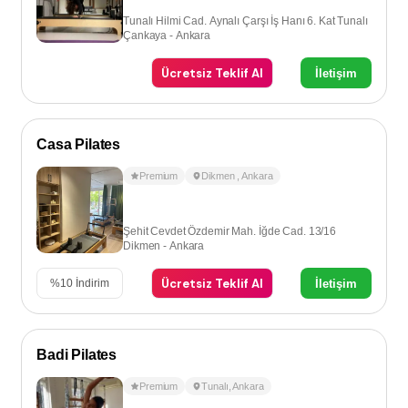
Tunalı Hilmi Cad. Aynalı Çarşı İş Hanı 6. Kat Tunalı
Çankaya - Ankara
Ücretsiz Teklif Al
İletişim
Casa Pilates
Premium
Dikmen
,
Ankara
Şehit Cevdet Özdemir Mah. İğde Cad. 13/16
Dikmen - Ankara
Ücretsiz Teklif Al
İletişim
%
10
İndirim
Badi Pilates
Premium
Tunalı
,
Ankara