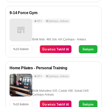
9-14 Force Gym
VIP+
Çankaya
,
Ankara
Birlik Mah. 486 Sok. 4/A Çankaya - Ankara
Ücretsiz Teklif Al
İletişim
%
10
İndirim
Home Pilates - Personal Training
VIP+
Çankaya
,
Ankara
Birlik Mahallesi 435. Cadde 458. Sokak 24/9
Çankaya-Ankara
Ücretsiz Teklif Al
İletişim
%
10
İndirim