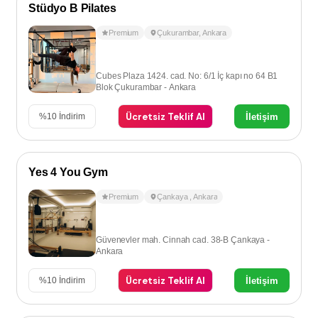
Stüdyo B Pilates
Premium
Çukurambar
,
Ankara
Cubes Plaza 1424. cad. No: 6/1 İç kapı no 64 B1
Blok Çukurambar - Ankara
Ücretsiz Teklif Al
İletişim
%
10
İndirim
Yes 4 You Gym
Premium
Çankaya
,
Ankara
Güvenevler mah. Cinnah cad. 38-B Çankaya -
Ankara
Ücretsiz Teklif Al
İletişim
%
10
İndirim